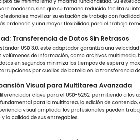
ipios de minimalismo y máxima funcionalidad. Su estética 
e moderna, sino que su tamaño reducido facilita su inte
profesionales movilizar su estación de trabajo con facilid
ás ordenado y una mayor flexibilidad para el trabajo rem
dad: Transferencia de Datos Sin Retrasos
stándar USB 3.0, este adaptador garantiza una velocidad 
s volúmenes de información, como archivos multimedia,
atos en segundos minimiza los tiempos de espera y maximi
errupciones por cuellos de botella en la transferencia d
Expansión Visual para Multitarea Avanzada
 diferenciador clave para el USB-5262, permitiendo a los u
undamental para la multitarea, la edición de contenido, el
eriencia visual ampliada, los profesionales pueden trab
 y la calidad de sus entregables.