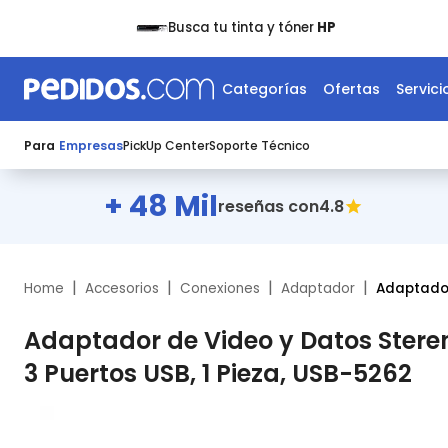
Busca tu tinta y tóner
HP
Categorías
Ofertas
Servici
Para
Empresas
PickUp Center
Soporte Técnico
+ 48 Mil
4.8
reseñas con
|
|
|
|
Home
Accesorios
Conexiones
Adaptador
Adaptador
Adaptador de Video y Datos Stere
3 Puertos USB, 1 Pieza, USB-5262