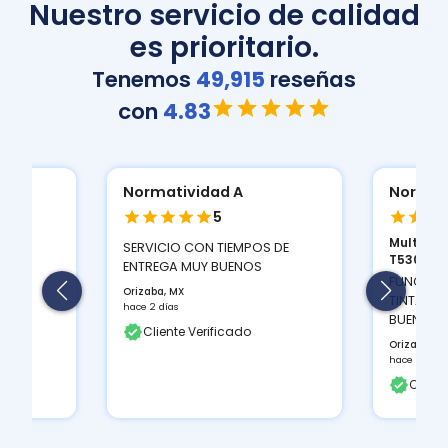
Nuestro servicio de calidad
es prioritario.
Tenemos
49,915
reseñas
con
4.83
Normatividad A
Normat
5
Multifun
ION
SERVICIO CON TIEMPOS DE
T530D...
 Y LA
ENTREGA MUY BUENOS
FUNCIONA
Orizaba, MX
TINTAS Q
hace 2 días
BUEN CON
Cliente Verificado
Orizaba, M
hace 2 días
Client