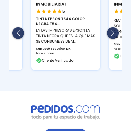
INMOBILIARIA I
INMOBILI
5
12SI
TINTA EPSON T544 COLOR
RECIBI 
NEGRA T54...
SOLICITA
s
EN LAS IMPRESORAS EPSON LA
CONTRAT
TINTA NEGRA QUE ES LA QUE MAS
MEJORES
SE CONSUME ES DE M...
San José T
San José Teacalco, MX
hace 2 hora
hace 2 horas
Client
Cliente Verificado