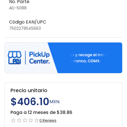
No. Parte
AD-5088
Código EAN/UPC
7502278545663
Precio unitario
$406.10
MXN.
Paga a 12 meses de $
38.86
0
Reviews