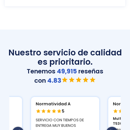
Nuestro servicio de calidad
es prioritario.
Tenemos
49,915
reseñas
con
4.83
Normatividad A
Normat
5
Multifun
ION
SERVICIO CON TIEMPOS DE
T530D...
 Y LA
ENTREGA MUY BUENOS
FUNCIONA