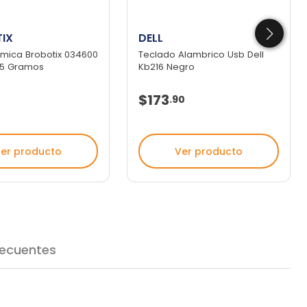
IX
DELL
rmica Brobotix 034600
Teclado Alambrico Usb Dell
1.5 Gramos
Kb216 Negro
$173
.
90
er producto
Ver producto
recuentes