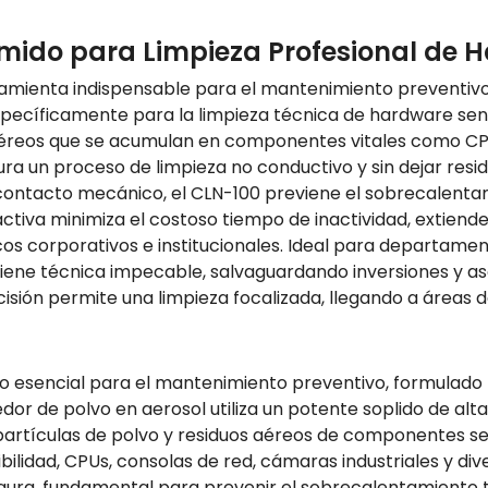
ido para Limpieza Profesional de Ha
mienta indispensable para el mantenimiento preventivo y
specíficamente para la limpieza técnica de hardware sensi
éreos que se acumulan en componentes vitales como CPUs
ura un proceso de limpieza no conductivo y sin dejar resid
n contacto mecánico, el CLN-100 previene el sobrecalentam
tiva minimiza el costoso tiempo de inactividad, extiende l
cos corporativos e institucionales. Ideal para departamen
iene técnica impecable, salvaguardando inversiones y as
sión permite una limpieza focalizada, llegando a áreas de 
 esencial para el mantenimiento preventivo, formulado p
or de polvo en aerosol utiliza un potente soplido de al
rtículas de polvo y residuos aéreos de componentes sensi
ibilidad, CPUs, consolas de red, cámaras industriales y div
gura, fundamental para prevenir el sobrecalentamiento 