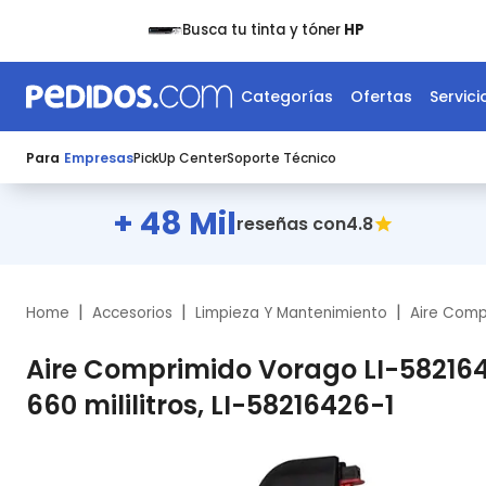
Busca tu tinta y tóner
HP
Categorías
Ofertas
Servici
Para
Empresas
PickUp Center
Soporte Técnico
+ 48 Mil
4.8
reseñas con
|
|
|
Home
Accesorios
Limpieza Y Mantenimiento
Aire Comp
Aire Comprimido Vorago LI-5821642
660 mililitros, LI-58216426-1