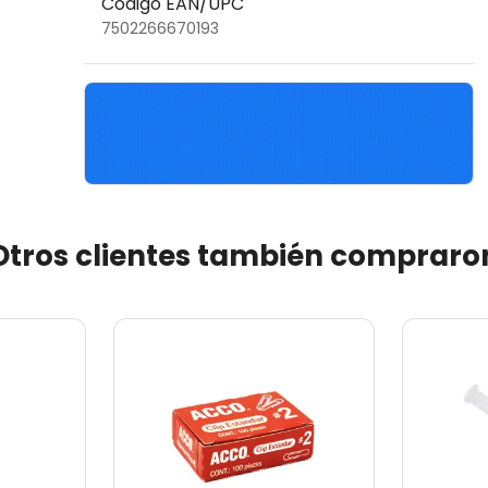
Código EAN/UPC
7502266670193
Otros clientes también compraro