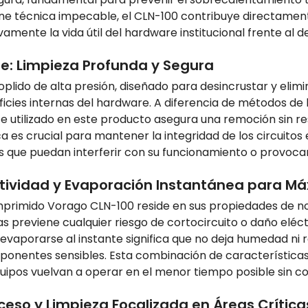
ne técnica impecable, el CLN-100 contribuye directamente
vamente la vida útil del hardware institucional frente al 
te: Limpieza Profunda y Segura
oplido de alta presión, diseñado para desincrustar y eli
rficies internas del hardware. A diferencia de métodos de
nerte utilizado en este producto asegura una remoción sin
es crucial para mantener la integridad de los circuitos el
s que puedan interferir con su funcionamiento o provocar
ividad y Evaporación Instantánea para Má
mprimido Vorago CLN-100 reside en sus propiedades de no
s previene cualquier riesgo de cortocircuito o daño eléct
vaporarse al instante significa que no deja humedad ni r
onentes sensibles. Esta combinación de características 
ipos vuelvan a operar en el menor tiempo posible sin c
ceso y Limpieza Focalizada en Áreas Crítica