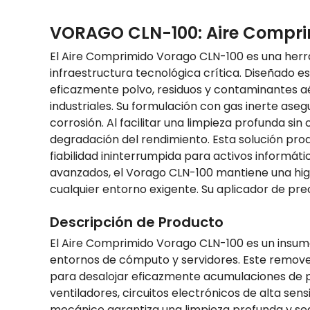
VORAGO CLN-100: Aire Comprim
El Aire Comprimido Vorago CLN-100 es una herra
infraestructura tecnológica crítica. Diseñado e
eficazmente polvo, residuos y contaminantes a
industriales. Su formulación con gas inerte aseg
corrosión. Al facilitar una limpieza profunda si
degradación del rendimiento. Esta solución proac
fiabilidad ininterrumpida para activos informáti
avanzados, el Vorago CLN-100 mantiene una hig
cualquier entorno exigente. Su aplicador de preci
Descripción de Producto
El Aire Comprimido Vorago CLN-100 es un insumo
entornos de cómputo y servidores. Este removed
para desalojar eficazmente acumulaciones de pa
ventiladores, circuitos electrónicos de alta sens
mecánico garantiza una limpieza profunda y se