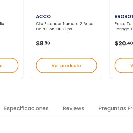
ACCO
BROBOT
tix
Clip Estandar Numero 2 Acco
Pasta Te
Caja Con 100 Clips
Jeringa 
$9
$20
.
90
.
40
to
Ver producto
V
Especificaciones
Reviews
Preguntas F