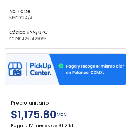
No. Parte
MYD92LA/A
Código EAN/UPC
PDIR194252425985
Precio unitario
$1,175.80
MXN.
Paga a 12 meses de $
112.51