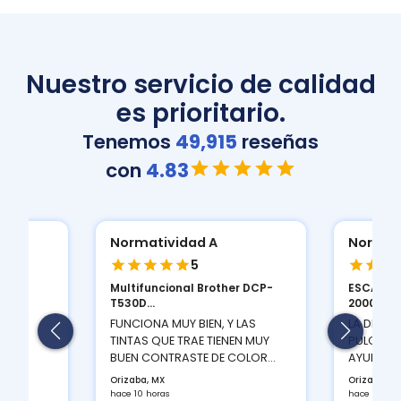
Nuestro servicio de calidad
es prioritario.
Tenemos
49,915
reseñas
con
4.83
Normatividad A
Normat
5
Multifuncional Brother DCP-
ESCANER
ION
T530D...
2000 S...
 Y LA
FUNCIONA MUY BIEN, Y LAS
LA DENSI
TINTAS QUE TRAE TIENEN MUY
PULGADAS
BUEN CONTRASTE DE COLOR...
AYUDA A 
Orizaba, MX
Orizaba, M
hace 10 horas
hace 10 hor