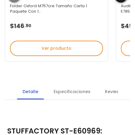
Folder Oxford M757cre Tamaño Carta 1
Audifon
Paquete Con 1...
E785...
$146
$45
.
90
Ver producto
Detalle
Especificaciones
Reviews
STUFFACTORY ST-E60969: