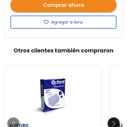
Comprar ahora
Agregar a lista
Otros clientes también compraron
OXFORD
BIILB