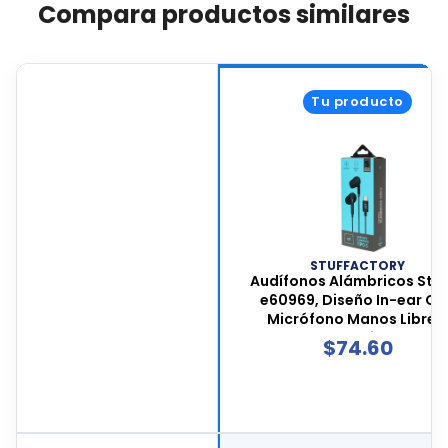
Compara productos similares
Tu producto
STUFFACTORY
Audífonos Alámbricos Stf 
e60969, Diseño In-ear Co
Micrófono Manos Libres,
Conector Usb Tipo-c, Col
$
74.60
Negro, St-e60969