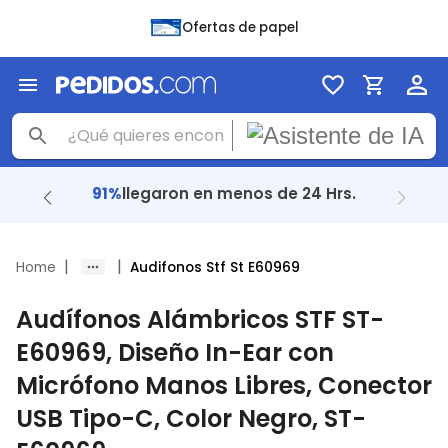
Ofertas de papel
+ 48 Mil
reseñas con
4.8
|
|
Home
Audifonos Stf St E60969
Audífonos Alámbricos STF ST-
E60969, Diseño In-Ear con
Micrófono Manos Libres, Conector
USB Tipo-C, Color Negro, ST-