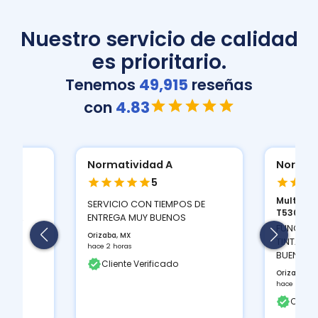
Nuestro servicio de calidad
es prioritario.
Tenemos
49,915
reseñas
con
4.83
Normatividad A
Normat
5
Multifuncional Brother DCP-
ESCANER
S DE
T530D...
2000 S...
FUNCIONA MUY BIEN, Y LAS
LA DENSI
TINTAS QUE TRAE TIENEN MUY
PULGADAS
BUEN CONTRASTE DE COLOR...
AYUDA A 
Orizaba, MX
Orizaba, M
hace 2 horas
hace 2 hora
Cliente Verificado
Client