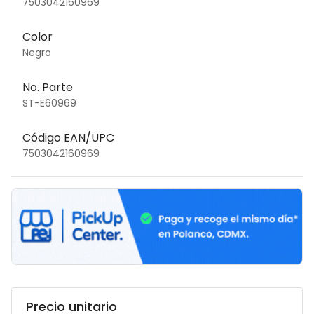
7503042160969
Color
Negro
No. Parte
ST-E60969
Código EAN/UPC
7503042160969
Precio unitario