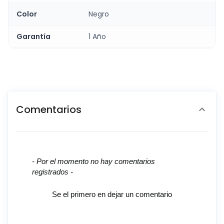
Color
Negro
Garantía
1 Año
Comentarios
New content loaded
- Por el momento no hay comentarios
registrados -
Se el primero en dejar un comentario