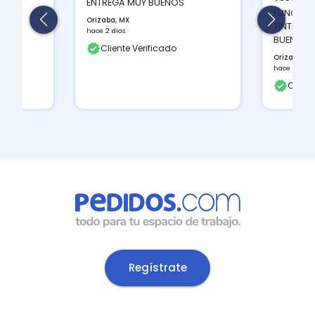
 Y LA
ENTREGA MUY BUENOS
FUNCIONA
Orizaba, MX
TINTAS Q
hace 2 días
BUEN CON
Cliente Verificado
Orizaba, M
hace 2 días
Client
Regístrate