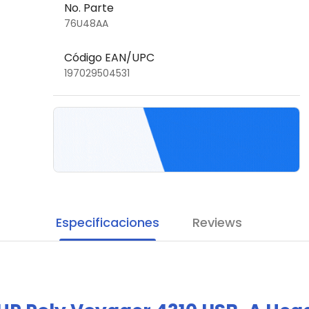
No. Parte
76U48AA
Código EAN/UPC
197029504531
Especificaciones
Reviews