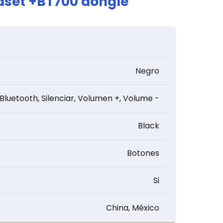
dset +BT700 dongle
Negro
luetooth, Silenciar, Volumen +, Volume -
Black
Botones
Si
China, México