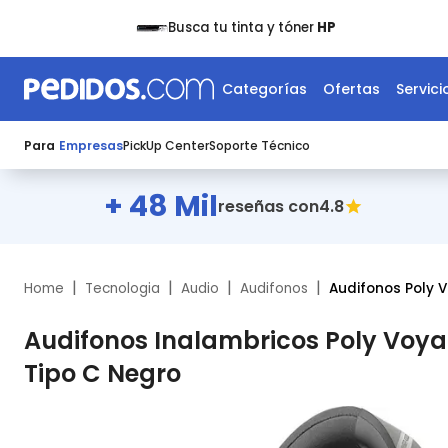
Busca tu tinta y tóner
HP
Categorías
Ofertas
Servici
Para
Empresas
PickUp Center
Soporte Técnico
+ 48 Mil
4.8
reseñas con
|
|
|
|
Home
Tecnologia
Audio
Audifonos
Audifonos Poly 
Audifonos Inalambricos Poly Voya
Tipo C Negro