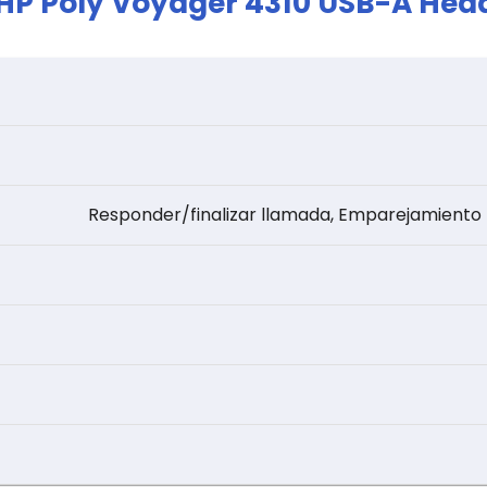
HP Poly Voyager 4310 USB-A Hea
Responder/finalizar llamada, Emparejamiento B