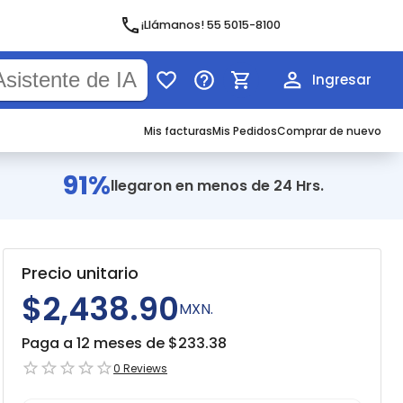
¡Llámanos! 55 5015-8100
Ingresar
Mis facturas
Mis Pedidos
Comprar de nuevo
91%
llegaron en menos de 24 Hrs.
Precio unitario
$2,438.90
MXN.
Paga a 12 meses de $
233.38
0
Reviews