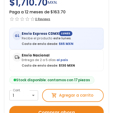
$1,710.70
MXN.
Paga a 12 meses de $
163.70
0
Reviews
Envío Express CDMX
LUNES
Recibe el producto
este lunes
.
Costo de envío desde:
$
65
MXN
Envío Nacional
Entrega de 2 a 5 días
al país
Costo de envío desde:
$130 MXN
Stock disponible: contamos con 17 piezas
Cant.
1
Agregar a carrito
Comprar ahora