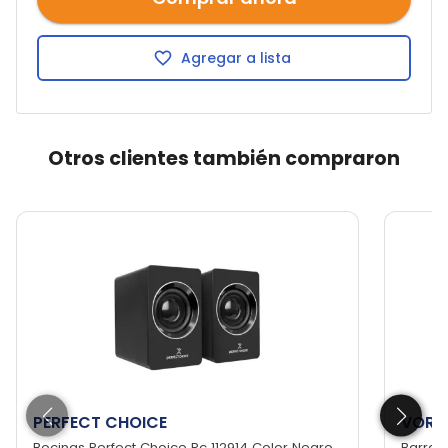
Agregar a lista
Otros clientes también compraron
PERFECT CHOICE
VORA
Bocinas Perfect Choice Pc 112914 Color Negro
Barra 