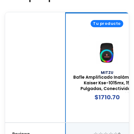
Tu producto
MITZU
Bafle Amplificado Inalámbr
Kaiser Kse-1015mx, 15
Pulgadas, Conectividad
Bluetooth, Incluye Micrófon
$
1710.70
Tripié, Color Negro, Kse-10
Reviews