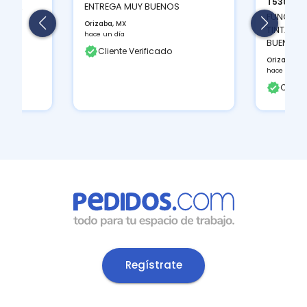
T530D...
 Y LA
ENTREGA MUY BUENOS
FUNCIONA
Orizaba, MX
TINTAS Q
hace un día
BUEN CON
Cliente Verificado
Orizaba, M
hace un día
Client
Regístrate