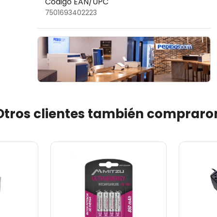
Código EAN/UPC
7501693402223
Otros clientes también compraro