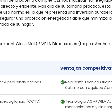
1 mm de la batería Complet CEI-1009 facilitan su integra
irecto y eficiente. Más allá de su tamaño práctico, esta
de uso normales, lo que representa una inversión duradera
 asegurar una protección energética fiable que minimiza l
ridad de su hogar.
sorbent Glass Mat) / VRLA Dimensiones (Largo x Ancho x Al
Ventajas competitiva
r y pequeñas oficinas.
Repuesto Técnico Origina
óptimo con equipos Com
ideovigilancia (CCTV).
Tecnología AGM/VRLA Ava
mantenimiento y sin rie