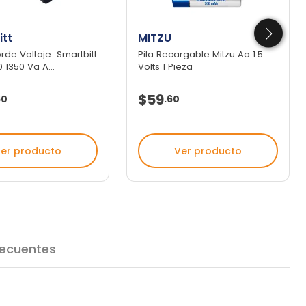
tt
MITZU
rde Voltaje Smartbitt
Pila Recargable Mitzu Aa 1.5
 1350 Va A...
Volts 1 Pieza
$59
60
.
60
er producto
Ver producto
recuentes