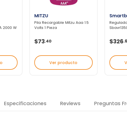
MITZU
Smartbi
Pila Recargable Mitzu Aaa 1.5
Regulado
A 2000 W
Volts 1 Pieza
Sbavr1350
$73
$326
.
40
.
to
Ver producto
V
Especificaciones
Reviews
Preguntas F