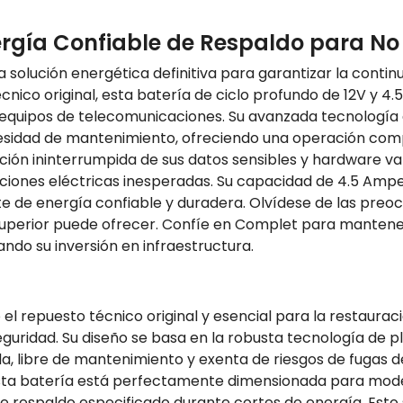
ergía Confiable de Respaldo para No
solución energética definitiva para garantizar la continu
ico original, esta batería de ciclo profundo de 12V y 4.
y equipos de telecomunicaciones. Su avanzada tecnología
sidad de mantenimiento, ofreciendo una operación compl
ección ininterrumpida de sus datos sensibles y hardware 
pciones eléctricas inesperadas. Su capacidad de 4.5 Amp
e de energía confiable y duradera. Olvídese de las preo
 superior puede ofrecer. Confíe en Complet para mantener
ando su inversión en infraestructura.
l repuesto técnico original y esencial para la restaurac
guridad. Su diseño se basa en la robusta tecnología de p
, libre de mantenimiento y exenta de riesgos de fugas d
 esta batería está perfectamente dimensionada para mo
de respaldo especificado durante cortes de energía. Est