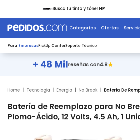
Busca tu tinta y tóner
HP
Categorías
Ofertas
Servici
Para
Empresas
PickUp Center
Soporte Técnico
+ 48 Mil
4.8
reseñas con
|
|
|
|
Home
Tecnologia
Energia
No Break
Bateria De Remp
Batería de Reemplazo para No Bre
Plomo-Ácido, 12 Volts, 4.5 Ah, 1 Un