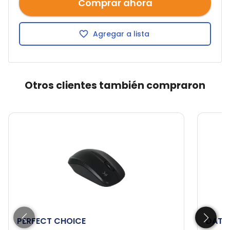
Comprar ahora
Agregar a lista
Otros clientes también compraron
PERFECT CHOICE
DATA