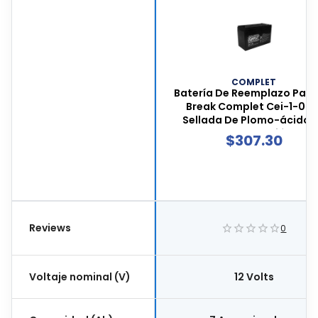
COMPLET
Batería De Reemplazo Para
Break Complet Cei-1-006
Sellada De Plomo-ácido, 
Volts, 7 Ah, Duración De 
$
307.30
Horas, Cei-1-006
Reviews
0
Voltaje nominal (V)
12 Volts