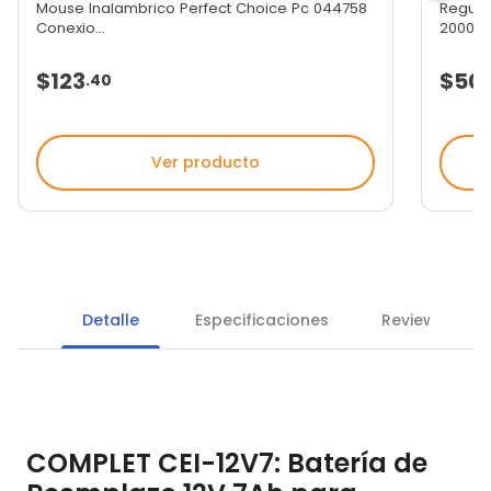
Mouse Inalambrico Perfect Choice Pc 044758
Regula
Conexio...
2000 Va
$123
$50
.
40
Ver producto
Detalle
Especificaciones
Reviews
COMPLET CEI-12V7: Batería de