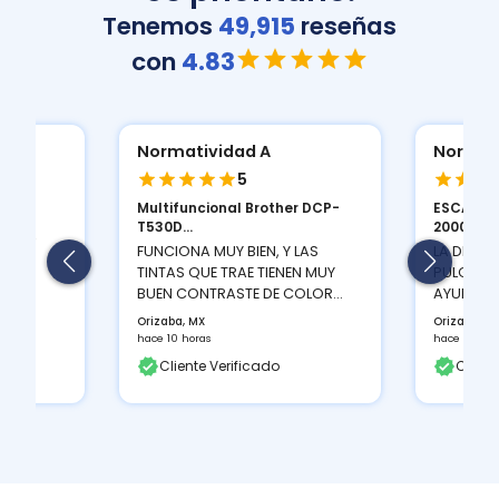
Tenemos
49,915
reseñas
con
4.83
Normatividad A
Normat
5
Multifuncional Brother DCP-
ESCANER
ION
T530D...
2000 S...
 Y LA
FUNCIONA MUY BIEN, Y LAS
LA DENSI
TINTAS QUE TRAE TIENEN MUY
PULGADAS
BUEN CONTRASTE DE COLOR...
AYUDA A 
Orizaba, MX
Orizaba, M
hace 10 horas
hace 10 hor
Cliente Verificado
Client