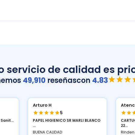
 servicio de calidad es prio
nemos
49,910
reseñas
con
4.83
Arturo H
Atenc
5
anit...
PAPEL HIGIENICO SR MARLI BLANCO
CARTUC
...
22...
BUENA CALIDAD
Rinden