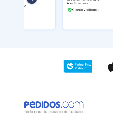
hace 54 minutos
liente Verificado
Cliente Verificado