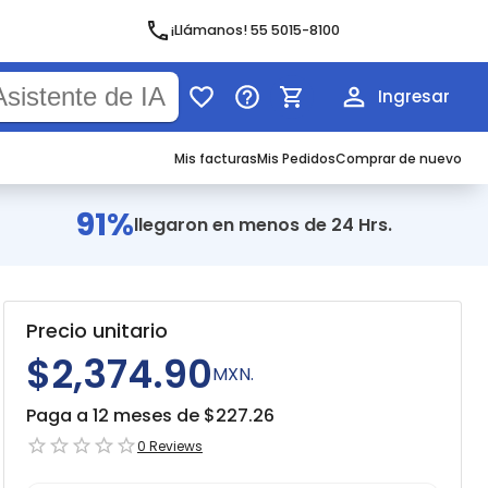
¡Llámanos! 55 5015-8100
Ingresar
Mis facturas
Mis Pedidos
Comprar de nuevo
91%
llegaron en menos de 24 Hrs.
Precio unitario
$2,374.90
MXN.
Paga a 12 meses de $
227.26
0
Reviews