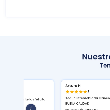
Nuestro
Te
a I
Arturo H
5
5
Toalla Interdoblada Blanco S
rápido y eficiente los felicito
BUENA CALIDAD
co City, MX
 3 semanas
Naucalpan de Juárez, MX