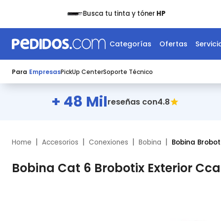
Busca tu tinta y tóner
HP
Categorías
Ofertas
Servici
Para
Empresas
PickUp Center
Soporte Técnico
+ 48 Mil
4.8
reseñas con
|
|
|
|
Home
Accesorios
Conexiones
Bobina
Bobina Broboti
Bobina Cat 6 Brobotix Exterior Cca