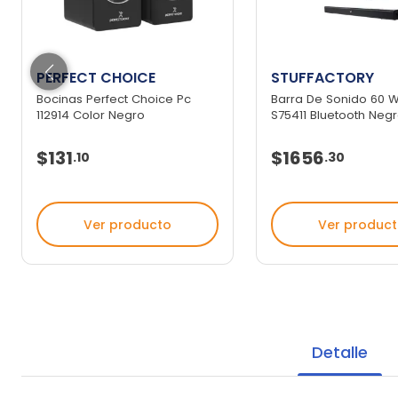
PERFECT CHOICE
STUFFACTORY
Bocinas Perfect Choice Pc
Barra De Sonido 60 W 
112914 Color Negro
S75411 Bluetooth Neg
$131
$1656
.
10
.
30
Ver producto
Ver produc
Detalle