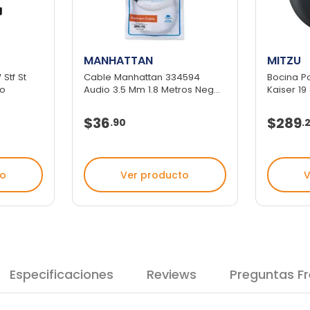
MANHATTAN
MITZU
Stf St
Cable Manhattan 334594
Bocina Po
ro
Audio 3.5 Mm 1.8 Metros Neg...
Kaiser 19 
$36
$289
.
90
.
to
Ver producto
V
Especificaciones
Reviews
Preguntas F