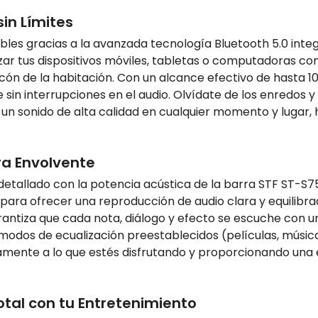
in Límites
les gracias a la avanzada tecnología Bluetooth 5.0 inte
zar tus dispositivos móviles, tabletas o computadoras co
ón de la habitación. Con un alcance efectivo de hasta 10 
n interrupciones en el audio. Olvídate de los enredos y la
 de un sonido de alta calidad en cualquier momento y luga
ra Envolvente
detallado con la potencia acústica de la barra STF ST-S
para ofrecer una reproducción de audio clara y equilibrad
antiza que cada nota, diálogo y efecto se escuche con un
s modos de ecualización preestablecidos (películas, músi
mente a lo que estés disfrutando y proporcionando una e
otal con tu Entretenimiento