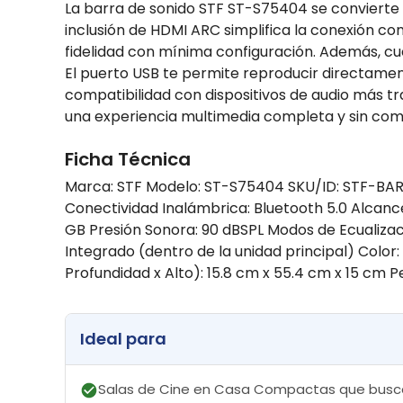
La barra de sonido STF ST-S75404 se convierte 
inclusión de HDMI ARC simplifica la conexión con
fidelidad con mínima configuración. Además, cue
El puerto USB te permite reproducir directamen
compatibilidad con dispositivos de audio más tra
una experiencia multimedia completa y sin com
Ficha Técnica
Marca: STF Modelo: ST-S75404 SKU/ID: STF-BAR
Conectividad Inalámbrica: Bluetooth 5.0 Alcanc
GB Presión Sonora: 90 dBSPL Modos de Ecualizaci
Integrado (dentro de la unidad principal) Colo
Profundidad x Alto): 15.8 cm x 55.4 cm x 15 cm Pes
Ideal para
Salas de Cine en Casa Compactas que buscan