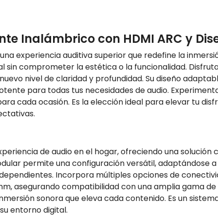
ente Inalámbrico con HDMI ARC y Di
na experiencia auditiva superior que redefine la inmersi
sin comprometer la estética o la funcionalidad. Disfruta 
n nuevo nivel de claridad y profundidad. Su diseño adapta
tente para todas tus necesidades de audio. Experimenta l
ra cada ocasión. Es la elección ideal para elevar tu dis
ectativas.
periencia de audio en el hogar, ofreciendo una solución 
odular permite una configuración versátil, adaptándose a 
ndependientes. Incorpora múltiples opciones de conectivi
5 mm, asegurando compatibilidad con una amplia gama de
inmersión sonora que eleva cada contenido. Es un sistem
su entorno digital.