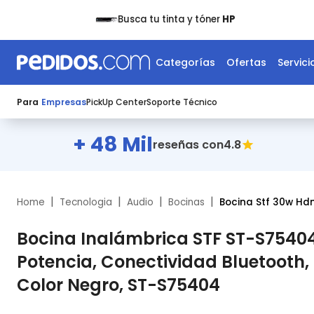
Busca tu tinta y tóner
HP
Categorías
Ofertas
Servici
Para
Empresas
PickUp Center
Soporte Técnico
+ 48 Mil
4.8
reseñas con
|
|
|
|
Home
Tecnologia
Audio
Bocinas
Bocina Stf 30w Hd
Bocina Inalámbrica STF ST-S75404
Potencia, Conectividad Bluetooth, 
Color Negro, ST-S75404