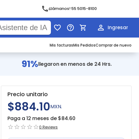
¡Llámanos! 55 5015-8100
Ingresar
Mis facturas
Mis Pedidos
Comprar de nuevo
91%
llegaron en menos de 24 Hrs.
Precio unitario
$884.10
MXN.
Paga a 12 meses de $
84.60
0
Reviews