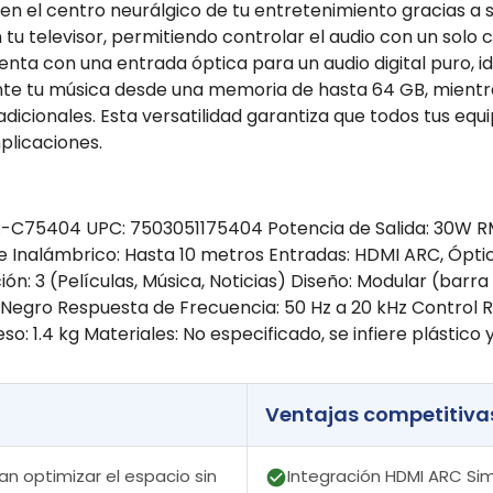
en el centro neurálgico de tu entretenimiento gracias a
 tu televisor, permitiendo controlar el audio con un solo 
nta con una entrada óptica para un audio digital puro, i
te tu música desde una memoria de hasta 64 GB, mientras
dicionales. Esta versatilidad garantiza que todos tus equ
plicaciones.
-C75404 UPC: 7503051175404 Potencia de Salida: 30W RMS
e Inalámbrico: Hasta 10 metros Entradas: HDMI ARC, Óptic
ón: 3 (Películas, Música, Noticias) Diseño: Modular (bar
r: Negro Respuesta de Frecuencia: 50 Hz a 20 kHz Control
o: 1.4 kg Materiales: No especificado, se infiere plástico y 
Ventajas competitiva
 optimizar el espacio sin
Integración HDMI ARC Sim