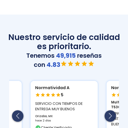
Nuestro servicio de calidad
es prioritario.
Tenemos
49,915
reseñas
con
4.83
Normatividad A
Normat
5
Multifun
ION
SERVICIO CON TIEMPOS DE
T530D...
 Y LA
ENTREGA MUY BUENOS
FUNCIONA
Orizaba, MX
TINTAS Q
hace 2 días
BUEN CON
Cliente Verificado