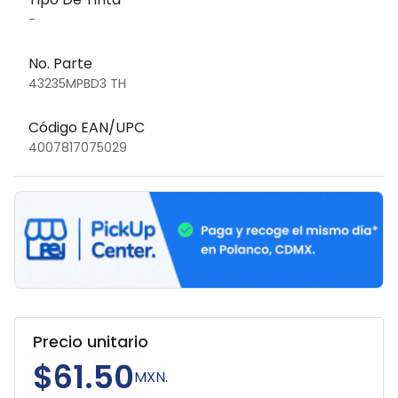
-
No. Parte
43235MPBD3 TH
Código EAN/UPC
4007817075029
Precio unitario
$61.50
MXN.