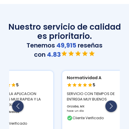
Nuestro servicio de calidad
es prioritario.
Tenemos
49,915
reseñas
con
4.83
Normatividad A
Normat
5
Multifun
ION
SERVICIO CON TIEMPOS DE
T530D...
 Y LA
ENTREGA MUY BUENOS
FUNCIONA
Orizaba, MX
TINTAS Q
hace un día
BUEN CON
Cliente Verificado
Orizaba, M
hace un día