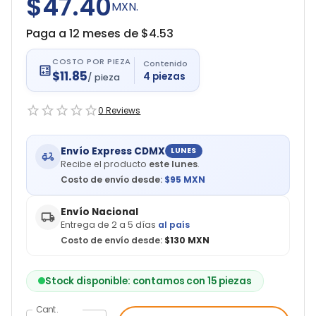
$47.40
MXN.
Paga a 12 meses de $
4.53
COSTO POR PIEZA
Contenido
$
11.85
4
piezas
/
pieza
0
Reviews
Envío Express CDMX
LUNES
Recibe el producto
este lunes
.
Costo de envío desde:
$
95
MXN
Envío Nacional
Entrega de 2 a 5 días
al país
Costo de envío desde:
$130 MXN
Stock disponible: contamos con 15 piezas
Cant.