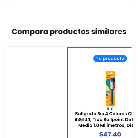
Compara productos similares
Tu producto
BIC
Bolígrafo Bic 4 Colores Clá
936134, Tipo Ballpoint De P
Medio 1.0 Milímetros, Dise
Retráctil De 14.5 Centímetr
$
47.40
Tinta Surtida, 1 Pieza, 936