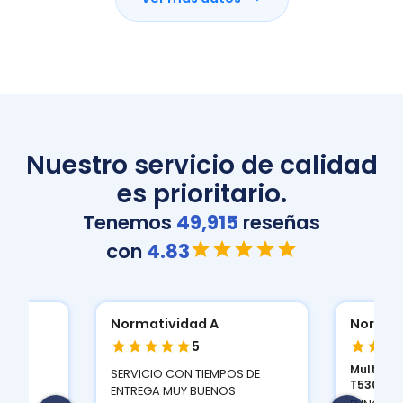
Nuestro servicio de calidad
es prioritario.
Tenemos
49,915
reseñas
con
4.83
Normatividad A
Normat
5
Multifun
ION
SERVICIO CON TIEMPOS DE
T530D...
 Y LA
ENTREGA MUY BUENOS