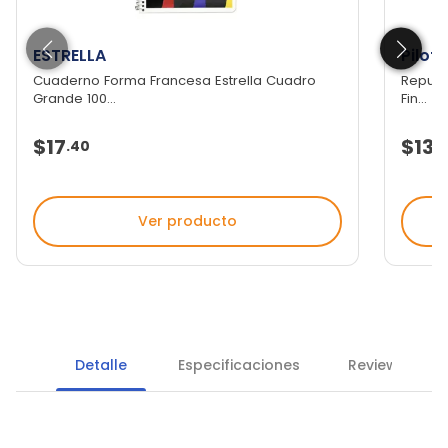
ESTRELLA
Pilot 
Cuaderno Forma Francesa Estrella Cuadro
Repuest
Grande 100...
Fin...
$17
$131
.
40
.
Ver producto
Detalle
Especificaciones
Reviews