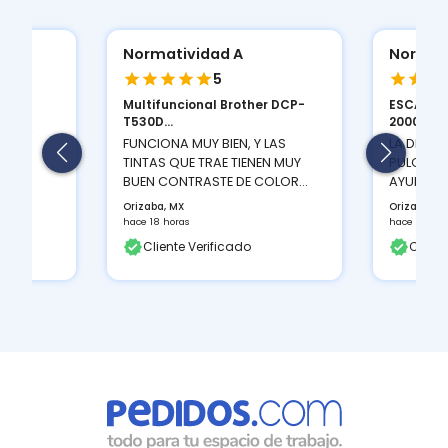
Normatividad A
Normat
5
Multifuncional Brother DCP-
ESCANER
ION
T530D...
2000 S...
 Y LA
FUNCIONA MUY BIEN, Y LAS
LA DENSI
TINTAS QUE TRAE TIENEN MUY
PULGADAS
BUEN CONTRASTE DE COLOR...
AYUDA A 
Orizaba, MX
Orizaba, M
hace 18 horas
hace 18 hor
Cliente Verificado
Client