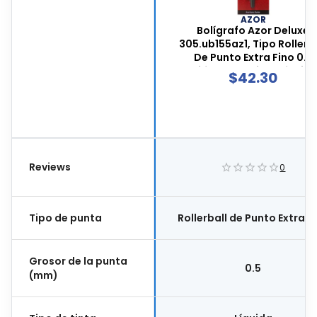
AZOR
Bolígrafo Azor Deluxe
305.ub155az1, Tipo Rollerb
De Punto Extra Fino 0.5
Milímetros, Tinta Líquid
$
42.30
Continua De Barril Redond
Color Azul, 1 Pieza,
305.ub155az1
Reviews
0
Tipo de punta
Rollerball de Punto Extra F
Grosor de la punta
0.5
(mm)