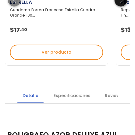
ESTRELLA
Pilot 
Cuaderno Forma Francesa Estrella Cuadro
Repuest
Grande 100...
Fin...
$17
$131
.
40
.
Ver producto
Detalle
Especificaciones
Reviews
BOLIGRAFO AZOR DELUXE AZUL