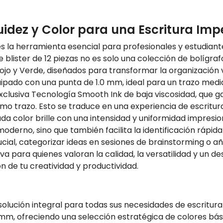
luidez y Color para una Escritura Imp
o es la herramienta esencial para profesionales y estudia
te blister de 12 piezas no es solo una colección de bolígr
Rojo y Verde, diseñados para transformar la organización 
ipado con una punta de 1.0 mm, ideal para un trazo medi
clusiva Tecnología Smooth Ink de baja viscosidad, que gar
imo trazo. Esto se traduce en una experiencia de escritura 
a color brille con una intensidad y uniformidad impresiona
moderno, sino que también facilita la identificación rápi
ucial, categorizar ideas en sesiones de brainstorming o a
itiva para quienes valoran la calidad, la versatilidad y u
ón de tu creatividad y productividad.
solución integral para todas sus necesidades de escritura 
 mm, ofreciendo una selección estratégica de colores bá