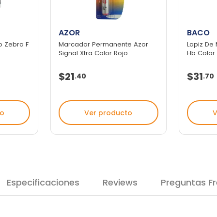
AZOR
BACO
o Zebra F
Marcador Permanente Azor
Lapiz De
.
Signal Xtra Color Rojo
Hb Color A
$21
$31
.
40
.
70
to
Ver producto
V
Especificaciones
Reviews
Preguntas F