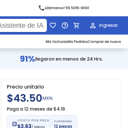
¡Llámanos! 55 5015-8100
Ingresar
Mis facturas
Mis Pedidos
Comprar de nuevo
91%
llegaron en menos de 24 Hrs.
Precio unitario
$43.50
MXN.
Paga a 12 meses de $
4.16
COSTO POR PIEZA
Contenido
$
3.63
12
piezas
/
pieza