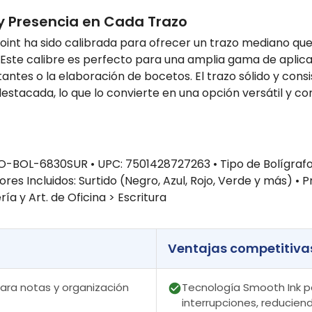
y Presencia en Cada Trazo
oint ha sido calibrada para ofrecer un trazo mediano que
a. Este calibre es perfecto para una amplia gama de apli
ntes o la elaboración de bocetos. El trazo sólido y cons
estacada, lo que lo convierte en una opción versátil y co
ZO-BOL-6830SUR • UPC: 7501428727263 • Tipo de Bolígrafo
res Incluidos: Surtido (Negro, Azul, Rojo, Verde y más) • P
ía y Art. de Oficina > Escritura
Ventajas competitiva
para notas y organización
Tecnología Smooth Ink pa
interrupciones, reduciend