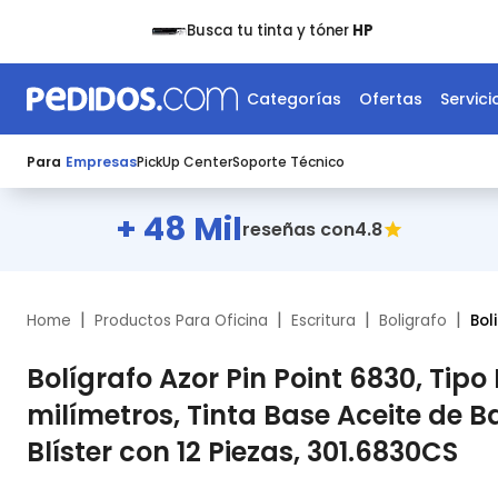
Busca tu tinta y tóner
HP
Categorías
Ofertas
Servici
Para
Empresas
PickUp Center
Soporte Técnico
+ 48 Mil
4.8
reseñas con
|
|
|
|
Home
Productos Para Oficina
Escritura
Boligrafo
Bol
Bolígrafo Azor Pin Point 6830, Tipo
milímetros, Tinta Base Aceite de Ba
Blíster con 12 Piezas, 301.6830CS