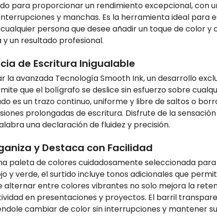
ado para proporcionar un rendimiento excepcional, con un
 interrupciones y manchas. Es la herramienta ideal para e
 o cualquier persona que desee añadir un toque de color y
 y un resultado profesional.
ia de Escritura Inigualable
rar la avanzada Tecnología Smooth Ink, un desarrollo exclu
ite que el bolígrafo se deslice sin esfuerzo sobre cualquie
do es un trazo continuo, uniforme y libre de saltos o borro
siones prolongadas de escritura. Disfrute de la sensació
labra una declaración de fluidez y precisión.
ganiza y Destaca con Facilidad
e una paleta de colores cuidadosamente seleccionada para
rojo y verde, el surtido incluye tonos adicionales que perm
 alternar entre colores vibrantes no solo mejora la reten
vidad en presentaciones y proyectos. El barril transparen
ndole cambiar de color sin interrupciones y mantener su f