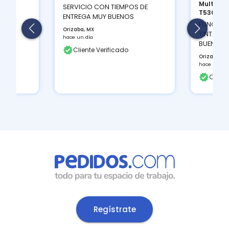
Multifun
ION
SERVICIO CON TIEMPOS DE
T530D...
 Y LA
ENTREGA MUY BUENOS
FUNCIONA
Orizaba, MX
TINTAS Q
hace un día
BUEN CON
Cliente Verificado
Orizaba, M
hace un día
Client
Regístrate