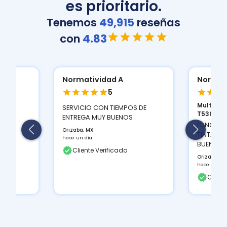
es prioritario.
Tenemos
49,915
reseñas
con
4.83
Normatividad A
Normat
5
Multifun
ION
SERVICIO CON TIEMPOS DE
T530D...
 Y LA
ENTREGA MUY BUENOS
FUNCIONA
Orizaba, MX
TINTAS Q
hace un día
BUEN CON
Cliente Verificado
Orizaba, M
hace un día
Client