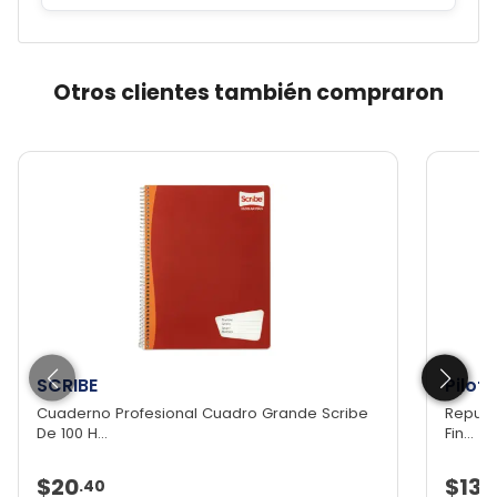
Otros clientes también compraron
SCRIBE
Pilot 
Cuaderno Profesional Cuadro Grande Scribe
Repuest
De 100 H...
Fin...
$20
$131
.
40
.