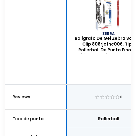
ZEBRA
Bolígrafo De Gel Zebra Sar
Clip 808rjofnc006, Tipo
Rollerball De Punto Fino 0
Milímetros, Tinta De Gel C
Clip Metálico, Color Rojo, C
Con 6 Piezas, 808rjofnc0
Reviews
0
Tipo de punta
Rollerball