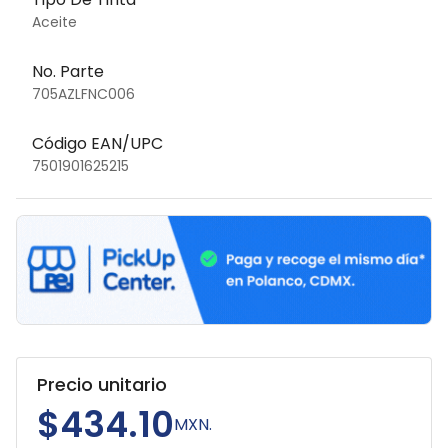
Aceite
No. Parte
705AZLFNC006
Código EAN/UPC
7501901625215
Precio unitario
$434.10
MXN.