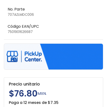
No. Parte
707AZLMDC006
Código EAN/UPC
7501901626687
Precio unitario
$76.80
MXN.
Paga a 12 meses de $
7.35