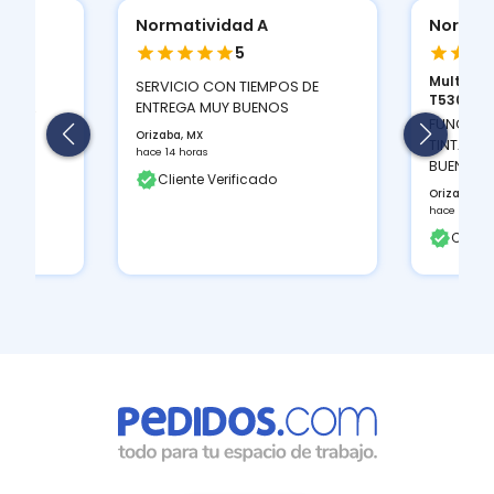
Normatividad A
Normat
5
Multifun
ION
SERVICIO CON TIEMPOS DE
T530D...
 Y LA
ENTREGA MUY BUENOS
FUNCIONA
Orizaba, MX
TINTAS Q
hace 14 horas
BUEN CON
Cliente Verificado
Orizaba, M
hace 14 hor
Client