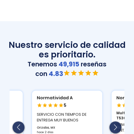
Nuestro servicio de calidad
es prioritario.
Tenemos
49,915
reseñas
con
4.83
Normatividad A
Normat
5
Multifun
ION
SERVICIO CON TIEMPOS DE
T530D...
 Y LA
ENTREGA MUY BUENOS
FUNCIONA
Orizaba, MX
TINTAS Q
hace 2 días