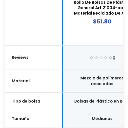
Rollo De Bolsas De Plásti
General Art 21004-poc,
Material Reciclado De Al
Resistencia, Dimensiones 7
$
51.80
90 Centímetros, Color Neg
Rollo Con 22 Bolsas, 21004
Reviews
0
Mezcla de polímeros
Material
reciclados
Tipo de bolsa
Bolsas de Plástico en Rol
Tamaño
Medianas