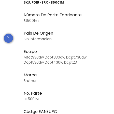
SKU:
PDIR-BRO-B5001M
Número De Parte Fabricante
Bt5001m
País De Origen
Sin Informacion
Equipo
Mfct930dw Dcpt830dw Dcpt730dw
Dcpt530dw Dcpt430w Dcpt23
Marca
Brother
No. Parte
BT5001M
Código EAN/UPC