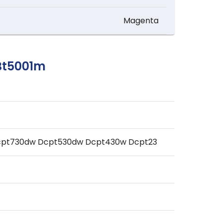
Magenta
 Bt5001m
cpt730dw Dcpt530dw Dcpt430w Dcpt23