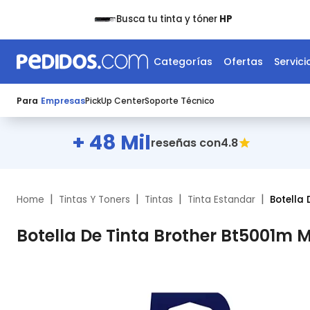
Busca tu tinta y tóner
HP
Categorías
Ofertas
Servici
Para
Empresas
PickUp Center
Soporte Técnico
+ 48 Mil
4.8
reseñas con
|
|
|
|
Home
Tintas Y Toners
Tintas
Tinta Estandar
Botella 
Botella De Tinta Brother Bt5001m