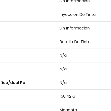
Sin Informacion
Inyeccion De Tinta
Sin Informacion
Botella De Tinta
N/a
N/a
fico/dual Pa
N/a
158.42 G
Magenta