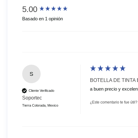
New content loaded
5.00
Basado en 1 opinión
S
BOTELLA DE TINTA
a buen precio y excelen
Cliente Verificado
Soportec
¿Este comentario te fue útil?
Tierra Colorada, Mexico