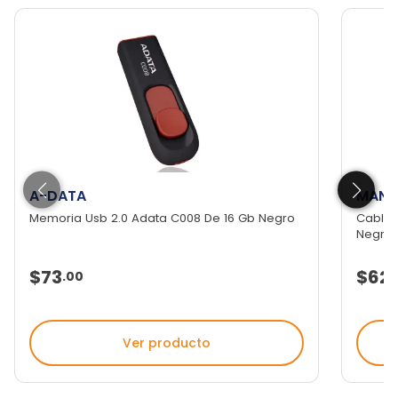
A-DATA
MANH
Memoria Usb 2.0 Adata C008 De 16 Gb Negro
Cable 
Negro 
$73
$62
.
00
.
Ver producto