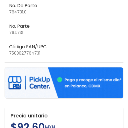
No. De Parte
764731.0
No. Parte
764731
Código EAN/UPC
7503027764731
Precio unitario
$92.60
MXN.