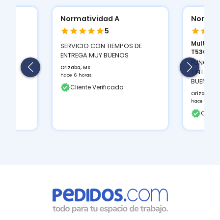
Normatividad A
Normat
5
Multifun
ION
SERVICIO CON TIEMPOS DE
T530D...
 Y LA
ENTREGA MUY BUENOS
FUNCIONA
Orizaba, MX
TINTAS Q
hace 6 horas
BUEN CON
Cliente Verificado
Orizaba, M
hace 6 hora
Client