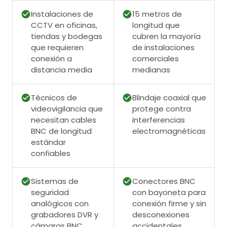
Instalaciones de
15 metros de
CCTV en oficinas,
longitud que
tiendas y bodegas
cubren la mayoría
que requieren
de instalaciones
conexión a
comerciales
distancia media
medianas
Técnicos de
Blindaje coaxial que
videovigilancia que
protege contra
necesitan cables
interferencias
BNC de longitud
electromagnéticas
estándar
confiables
Sistemas de
Conectores BNC
seguridad
con bayoneta para
analógicos con
conexión firme y sin
grabadores DVR y
desconexiones
cámaras BNC
accidentales