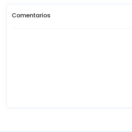
Comentarios
New content loaded