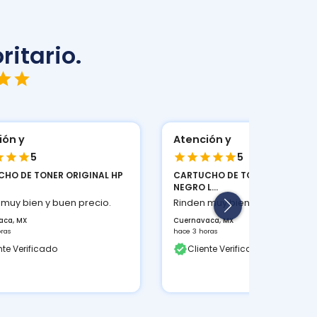
ritario.
ión y
Atención y
5
5
HO DE TONER HP 48A
CARTUCHO DE TONER ORIGINAL
...
22...
 muy bien y buen precio.
Rinden muy bien y buen precio
aca, MX
Cuernavaca, MX
oras
hace 3 horas
nte Verificado
Cliente Verificado