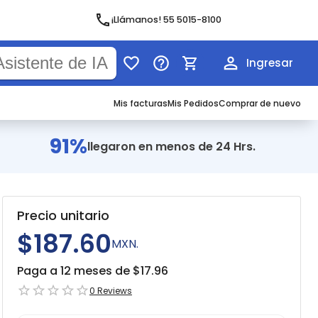
¡Llámanos! 55 5015-8100
Ingresar
Mis facturas
Mis Pedidos
Comprar de nuevo
91%
llegaron en menos de 24 Hrs.
Precio unitario
$187.60
MXN.
Paga a 12 meses de $
17.96
0
Reviews