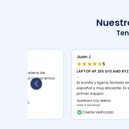
Nuestro
Te
n J
Atención y
5
5
TOP HP 255 G10 AMD RYZEN 3 8
CARTUCHO DE TONER ORIGI
22...
onita y ligera, teclado en
Rinden muy bien y buen pre
ñol y muy eficiente. Es el
Cuernavaca, MX
er equipo...
hace 3 horas
étaro City, Mexico
Cliente Verificado
 3 semanas
liente Verificado