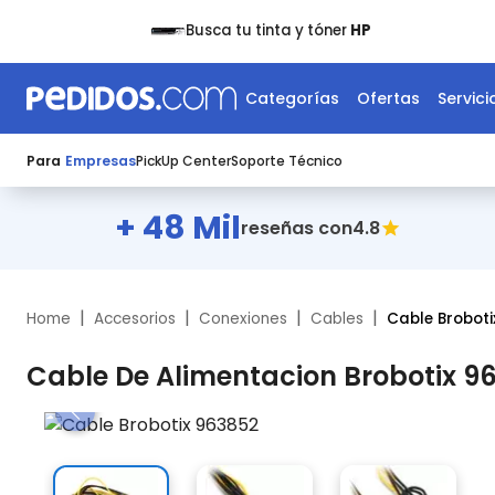
Busca tu tinta y tóner
HP
Categorías
Ofertas
Servici
Para
Empresas
PickUp Center
Soporte Técnico
+ 48 Mil
4.8
reseñas con
|
|
|
|
Home
Accesorios
Conexiones
Cables
Cable Brobot
Cable De Alimentacion Brobotix 9