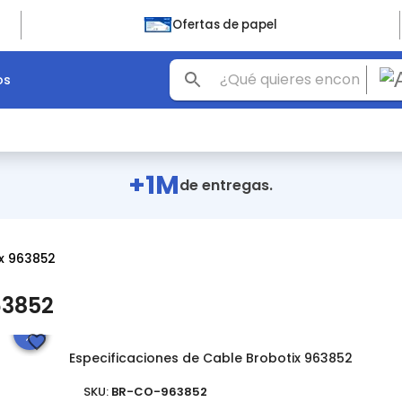
Ofertas de papel
os
+1M
de entregas.
ix 963852
63852
Especificaciones de Cable Brobotix 963852
SKU:
BR-CO-963852