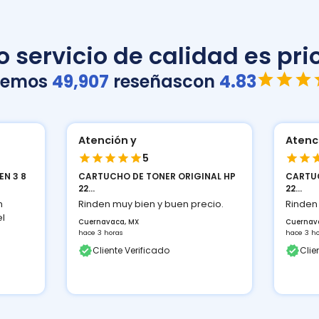
 servicio de calidad es prio
nemos
49,907
reseñas
con
4.83
Atención y
Atenc
5
NAL HP
CARTUCHO DE TONER ORIGINAL HP
CARTUC
22...
NEGRO L
cio.
Rinden muy bien y buen precio.
Rinden
Cuernavaca, MX
Cuernav
hace 3 horas
hace 3 h
Cliente Verificado
Clie