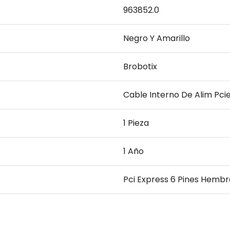
963852.0
Negro Y Amarillo
Brobotix
Cable Interno De Alim Pcie 
1 Pieza
1 Año
Pci Express 6 Pines Hembr