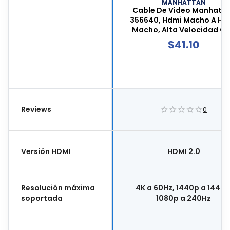
MANHATTAN
Cable De Video Manhatt
356640, Hdmi Macho A Hd
Macho, Alta Velocidad C
Canal Ethernet, 1 Metro D
$
41.10
Largo, Color Negro, 3566
Reviews
0
Versión HDMI
HDMI 2.0
Resolución máxima
4K a 60Hz, 1440p a 144Hz
soportada
1080p a 240Hz