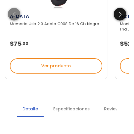
A-DATA
ACTE
Memoria Usb 2.0 Adata C008 De 16 Gb Negro
Monitor
Fhd ...
$75
$52
.
00
Ver producto
Detalle
Especificaciones
Reviews