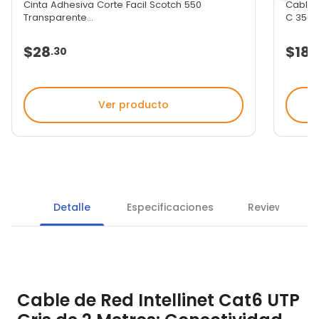
Cinta Adhesiva Corte Facil Scotch 550
Cable 
Transparente...
C 3563.
$28
$182
.
30
Ver producto
Detalle
Especificaciones
Reviews
Cable de Red Intellinet Cat6 UTP