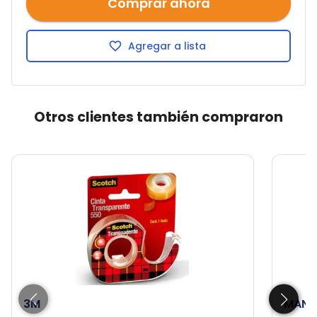
Comprar ahora
Agregar a lista
Otros clientes también compraron
3M
MANH