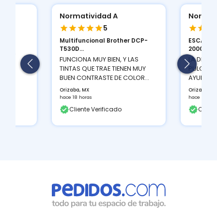
Normatividad A
Normat
5
Multifuncional Brother DCP-
ESCANER
ION
T530D...
2000 S...
 Y LA
FUNCIONA MUY BIEN, Y LAS
LA DENSI
TINTAS QUE TRAE TIENEN MUY
PULGADAS
BUEN CONTRASTE DE COLOR...
AYUDA A 
Orizaba, MX
Orizaba, M
hace 18 horas
hace 18 hor
Cliente Verificado
Client