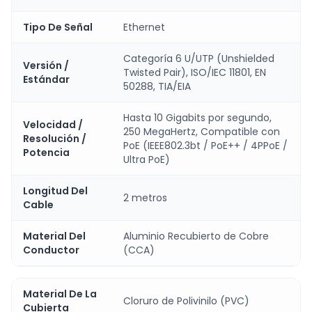
Tipo De Señal
Ethernet
Categoría 6 U/UTP (Unshielded
Versión /
Twisted Pair), ISO/IEC 11801, EN
Estándar
50288, TIA/EIA
Hasta 10 Gigabits por segundo,
Velocidad /
250 MegaHertz, Compatible con
Resolución /
PoE (IEEE802.3bt / PoE++ / 4PPoE /
Potencia
Ultra PoE)
Longitud Del
2 metros
Cable
Material Del
Aluminio Recubierto de Cobre
Conductor
(CCA)
Material De La
Cloruro de Polivinilo (PVC)
Cubierta