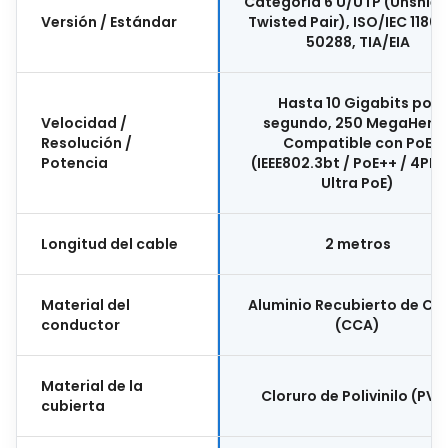
Categoría 6 U/UTP (Unshiel
Versión / Estándar
Twisted Pair), ISO/IEC 11801,
50288, TIA/EIA
Hasta 10 Gigabits por
Velocidad /
segundo, 250 MegaHertz
Resolución /
Compatible con PoE
Potencia
(IEEE802.3bt / PoE++ / 4PPo
Ultra PoE)
Longitud del cable
2 metros
Material del
Aluminio Recubierto de Co
conductor
(CCA)
Material de la
Cloruro de Polivinilo (PVC
cubierta