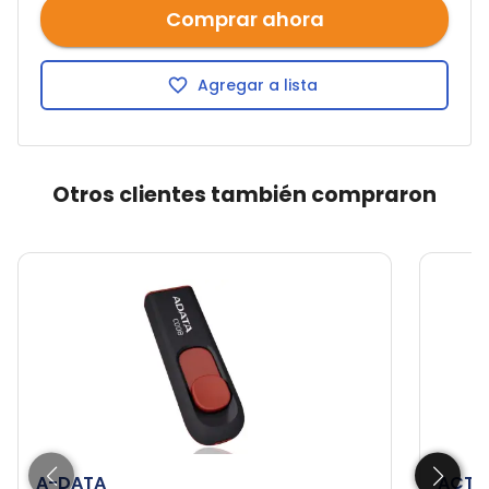
Comprar ahora
Agregar a lista
Otros clientes también compraron
A-DATA
ACTE