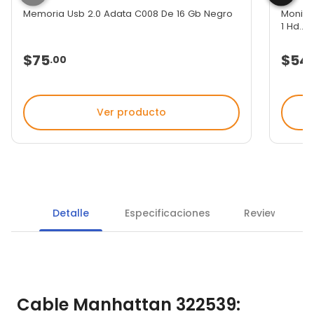
Memoria Usb 2.0 Adata C008 De 16 Gb Negro
Monito
1 Hd...
$75
$54
.
00
Ver producto
Detalle
Especificaciones
Reviews
Cable Manhattan 322539: