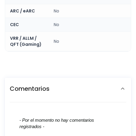
ARC / eARC
No
CEC
No
VRR / ALLM /
No
QFT (Gaming)
Comentarios
New content loaded
- Por el momento no hay comentarios
registrados -