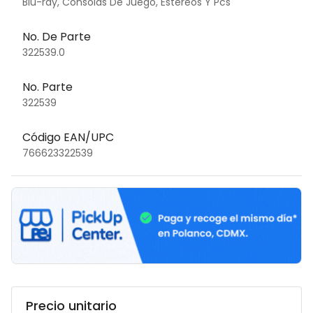
Blu-ray, Consolas De Juego, Estereos Y Pcs
No. De Parte
322539.0
No. Parte
322539
Código EAN/UPC
766623322539
Precio unitario