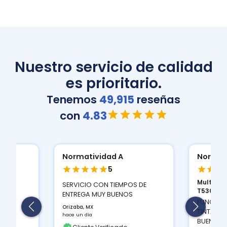
Nuestro servicio de calidad
es prioritario.
Tenemos
49,915
reseñas
con
4.83
Normatividad A
Normat
5
Multifun
ION
SERVICIO CON TIEMPOS DE
T530D...
 Y LA
ENTREGA MUY BUENOS
FUNCIONA
Orizaba, MX
TINTAS Q
hace un día
BUEN CON