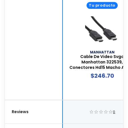
Tu producto
MANHATTAN
Cable De Video Svga
Manhattan 322539,
Conectores Hd15 Macho A H
Macho Con Filtros De Ferri
$
246.70
10 Metros De Largo, Colo
Negro, 322539
Reviews
0