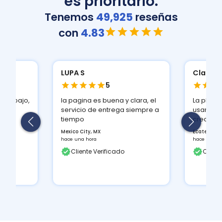
es prioritario.
Tenemos
49,925
reseñas
con
4.83
LUPA S
Claudia
5
 más bajo,
la pagina es buena y clara, el
La plata
servicio de entrega siempre a
usar, de
i...
tiempo
crear la 
Mexico City, MX
Ecatepec d
hace una hora
hace 2 hora
Cliente Verificado
Client