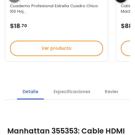
Cuaderno Profesional Estrella Cuadro Chico
Cable 
100 Hoj...
Macho 
$18
$88
.
70
Ver producto
Detalle
Especificaciones
Reviews
Manhattan 355353: Cable HDMI