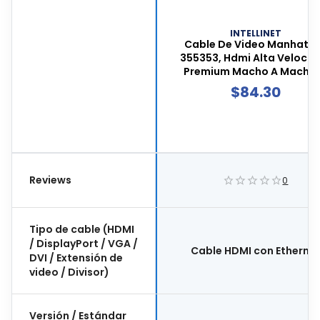
INTELLINET
Cable De Video Manhatt
355353, Hdmi Alta Velocid
Premium Macho A Macho,
Metros De Largo, Color Neg
$
84.30
355353
Reviews
0
Tipo de cable (HDMI
/ DisplayPort / VGA /
Cable HDMI con Etherne
DVI / Extensión de
video / Divisor)
Versión / Estándar