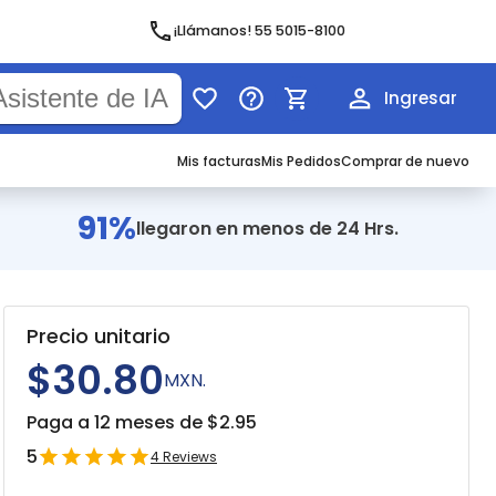
¡Llámanos! 55 5015-8100
Ingresar
Mis facturas
Mis Pedidos
Comprar de nuevo
91%
llegaron en menos de 24 Hrs.
Precio unitario
$30.80
MXN.
Paga a 12 meses de $
2.95
5
4
Reviews