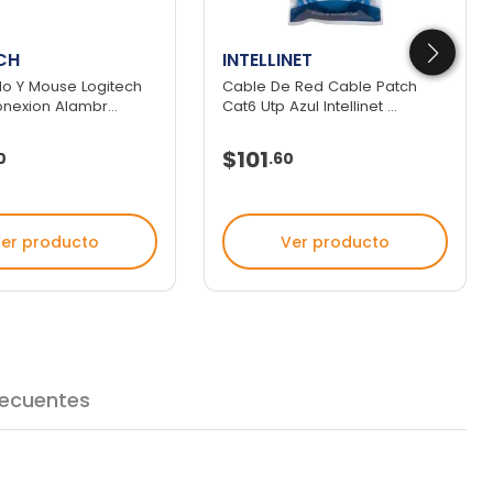
CH
INTELLINET
do Y Mouse Logitech
Cable De Red Cable Patch
nexion Alambr...
Cat6 Utp Azul Intellinet ...
$101
0
.
60
er producto
Ver producto
recuentes