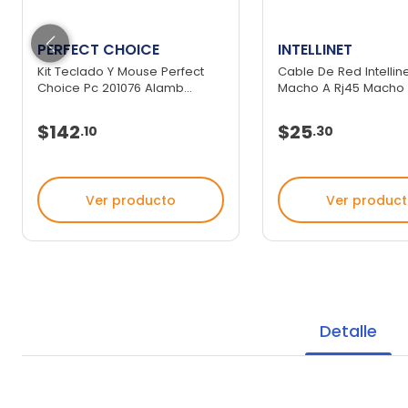
PERFECT CHOICE
INTELLINET
Kit Teclado Y Mouse Perfect
Cable De Red Intellin
Choice Pc 201076 Alamb...
Macho A Rj45 Macho 3
$142
$25
.
10
.
30
Ver producto
Ver produc
Detalle