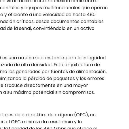
vital facilita la interconexión fiable entre
mentales y equipos multifuncionales que operan
e y eficiente a una velocidad de hasta 480
formación críticos, desde documentos contables
ad de la señal, convirtiéndolo en un activo
I) es una amenaza constante para la integridad
enzado de alta densidad. Esta arquitectura de
omo los generados por fuentes de alimentación,
nimizando la pérdida de paquetes y los errores
r se traduce directamente en una mayor
nen a su máximo potencial sin compromisos.
ctores de cobre libre de oxígeno (OFC), un
 el OFC minimiza la resistencia y la
y la fidelidad de los 480 Mbps que ofrece el