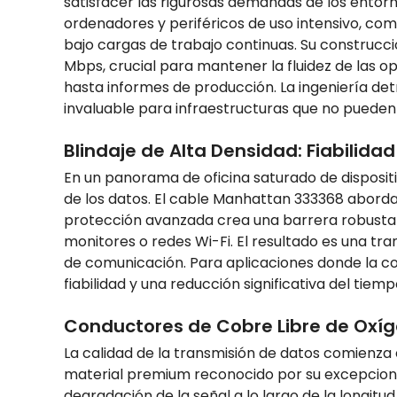
satisfacer las rigurosas demandas de los entorno
ordenadores y periféricos de uso intensivo, c
bajo cargas de trabajo continuas. Su construcc
Mbps, crucial para mantener la fluidez de las o
hasta informes de producción. La ingeniería detr
invaluable para infraestructuras que no pueden
Blindaje de Alta Densidad: Fiabilida
En un panorama de oficina saturado de disposit
de los datos. El cable Manhattan 333368 aborda 
protección avanzada crea una barrera robusta q
monitores o redes Wi-Fi. El resultado es una tr
de comunicación. Para aplicaciones donde la co
fiabilidad y una reducción significativa del ti
Conductores de Cobre Libre de Oxíg
La calidad de la transmisión de datos comienza 
material premium reconocido por su excepcional 
degradación de la señal a lo largo de la longitu