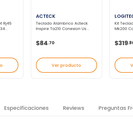
ACTECK
LOGITE
et Rj45
Teclado Alambrico Acteck
Kit Tecla
4...
Inspire Ta210 Conexion Us...
Mk200 Co
$84
$319
.
70
.
8
to
Ver producto
V
Especificaciones
Reviews
Preguntas F