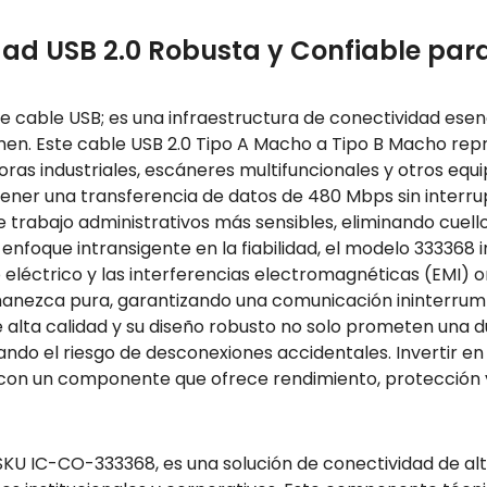
ad USB 2.0 Robusta y Confiable par
 cable USB; es una infraestructura de conectividad esenc
men. Este cable USB 2.0 Tipo A Macho a Tipo B Macho repre
soras industriales, escáneres multifuncionales y otros e
ener una transferencia de datos de 480 Mbps sin interru
de trabajo administrativos más sensibles, eliminando cuell
foque intransigente en la fiabilidad, el modelo 333368 i
eléctrico y las interferencias electromagnéticas (EMI) 
manezca pura, garantizando una comunicación ininterrumpi
 alta calidad y su diseño robusto no solo prometen una d
ando el riesgo de desconexiones accidentales. Invertir e
 con un componente que ofrece rendimiento, protección y 
 SKU IC-CO-333368, es una solución de conectividad de a