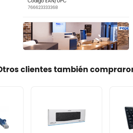
Código EAN/UPC
766623333368
Otros clientes también compraro