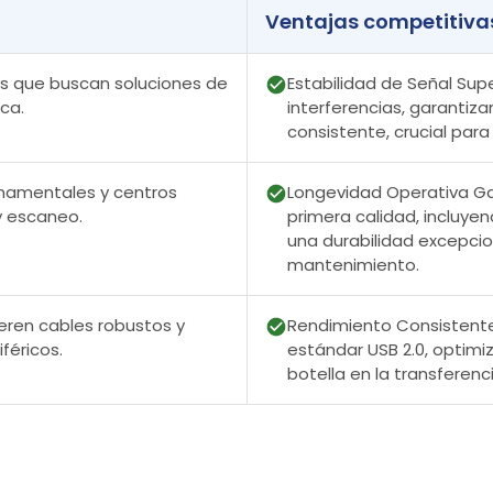
Ventajas competitiva
as que buscan soluciones de
Estabilidad de Señal Supe
ica.
interferencias, garantiza
consistente, crucial para
namentales y centros
Longevidad Operativa Ga
y escaneo.
primera calidad, incluye
una durabilidad excepci
mantenimiento.
ieren cables robustos y
Rendimiento Consistente
féricos.
estándar USB 2.0, optimiz
botella en la transferen