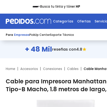
Busca tu tinta y tóner
HP
Categorías
Ofertas
Servici
Para
Empresas
PickUp Center
Soporte Técnico
+ 48 Mil
4.8
reseñas con
|
|
|
|
Home
Accesorios
Conexiones
Cables
Cable Manha
Cable para Impresora Manhattan 
Tipo-B Macho, 1.8 metros de largo,