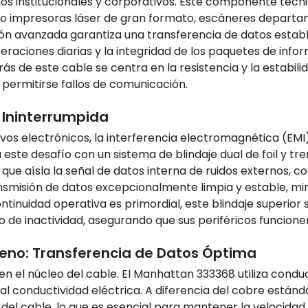
s institucionales y corporativos. Este componente técnico 
omo impresoras láser de gran formato, escáneres departa
ión avanzada garantiza una transferencia de datos establ
peraciones diarias y la integridad de los paquetes de in
ás de este cable se centra en la resistencia y la estabilid
 permitirse fallos de comunicación.
d Ininterrumpida
ivos electrónicos, la interferencia electromagnética (EM
este desafío con un sistema de blindaje dual de foil y tr
ue aísla la señal de datos interna de ruidos externos, c
ansmisión de datos excepcionalmente limpia y estable, mi
ntinuidad operativa es primordial, este blindaje superio
empo de inactividad, asegurando que sus periféricos funcio
eno: Transferencia de Datos Óptima
en el núcleo del cable. El Manhattan 333368 utiliza condu
conductividad eléctrica. A diferencia del cobre estándar,
d del cable, lo que es esencial para mantener la velocidad 