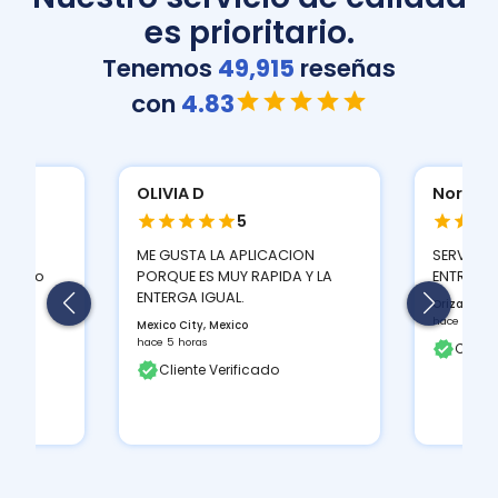
es prioritario.
Tenemos
49,915
reseñas
con
4.83
Normatividad A
Normat
5
Multifun
ION
SERVICIO CON TIEMPOS DE
T530D...
 Y LA
ENTREGA MUY BUENOS
FUNCIONA
Orizaba, MX
TINTAS Q
hace 6 horas
BUEN CON
Cliente Verificado
Orizaba, M
hace 6 hora
Client