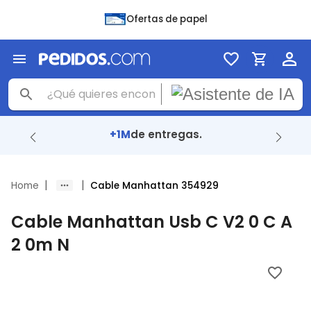
Ofertas de papel
+1M
de entregas.
|
|
Home
Cable Manhattan 354929
Cable Manhattan Usb C V2 0 C A
2 0m N