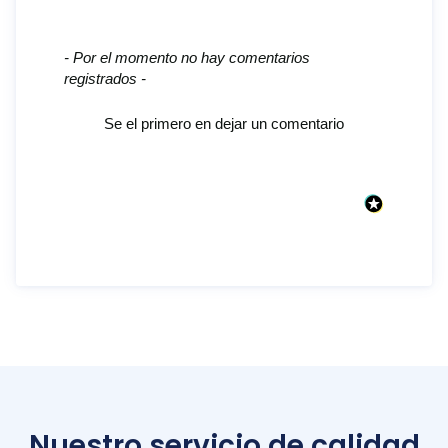
New content loaded
- Por el momento no hay comentarios
registrados -
Se el primero en dejar un comentario
Nuestro servicio de calidad