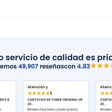
 servicio de calidad es prio
nemos
49,907
reseñas
con
4.83
Atención y
5
ONER ORIGINAL HP
CARTUCHO DE TONER ORIGINAL HP
22...
 y buen precio.
Rinden muy bien y buen precio.