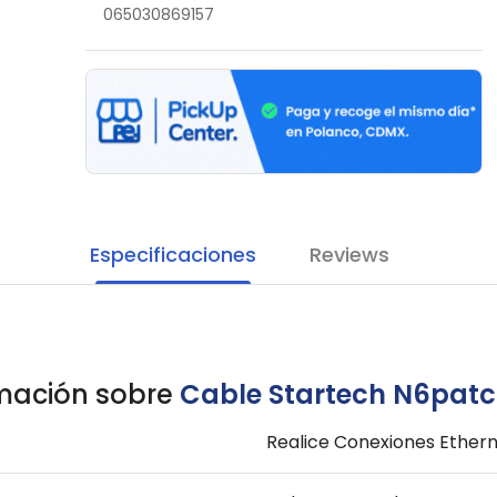
065030869157
Especificaciones
Reviews
mación sobre
Cable Startech N6pat
Realice Conexiones Ether