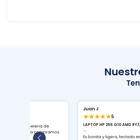
Nuestro
Te
Juan J
Atención y
5
5
LAPTOP HP 255 G10 AMD RYZEN 3 8
CARTUCHO DE T
...
22...
Es bonita y ligera, teclado en
Rinden muy bien