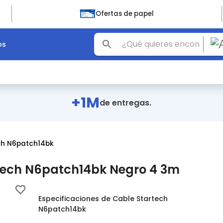
Ofertas de papel
os
+1M
de entregas.
ch N6patch14bk
rtech N6patch14bk Negro 4 3m
Especificaciones de Cable Startech
N6patch14bk