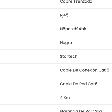
Cobre Trenzado
Rj45
N6patch14bk
Negro
Startech
Cable De Conexión Cat 6
Cable De Red Cat6
4.3m
Garantía De Por Vida