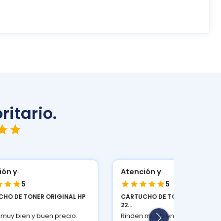
ritario.
Atención y
Atención y
5
5
CARTUCHO DE TONER ORIGINAL HP
CARTUCHO DE TONE
22...
22...
Rinden muy bien y buen precio.
Rinden muy bien y 