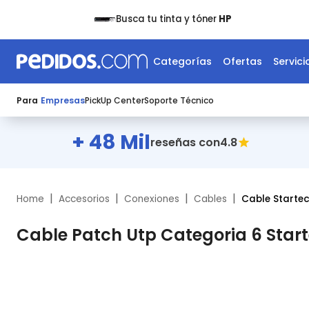
Busca tu tinta y tóner
HP
Categorías
Ofertas
Servici
Para
Empresas
PickUp Center
Soporte Técnico
+ 48 Mil
4.8
reseñas con
|
|
|
|
Home
Accesorios
Conexiones
Cables
Cable Starte
Cable Patch Utp Categoria 6 Sta