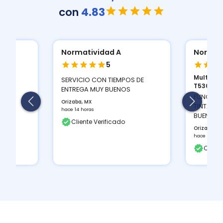
con
4.83
Normatividad A
Normat
5
Multifun
ION
SERVICIO CON TIEMPOS DE
T530D...
 Y LA
ENTREGA MUY BUENOS
FUNCIONA
Orizaba, MX
TINTAS Q
hace 14 horas
BUEN CON
Cliente Verificado
Orizaba, M
hace 14 hor
Client