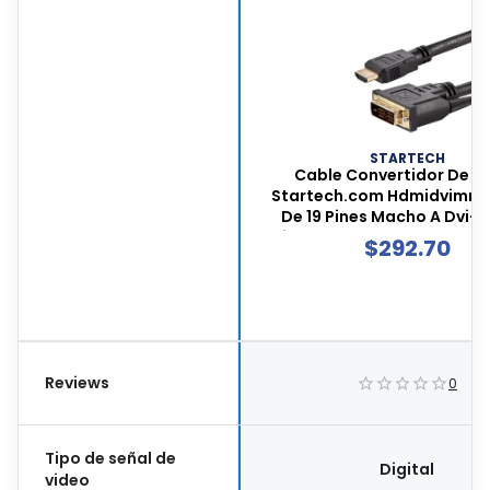
STARTECH
Cable Convertidor De V
Startech.com Hdmidvimm6
De 19 Pines Macho A Dvi-d
Pines Macho, 1.8 Metros De
$
292.70
Color Negro, Hdmidvi
Reviews
0
Tipo de señal de
Digital
video