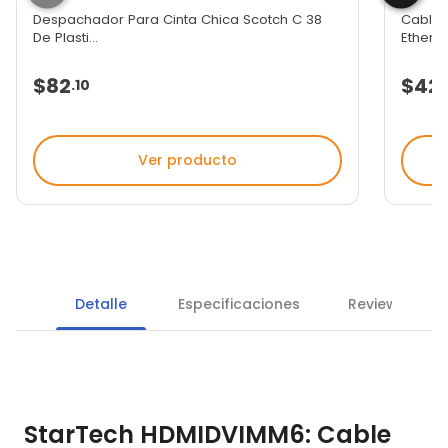
Despachador Para Cinta Chica Scotch C 38
Cable 
De Plasti...
Etherne
$82
$42
.
10
.
Ver producto
Detalle
Especificaciones
Reviews
StarTech HDMIDVIMM6: Cable