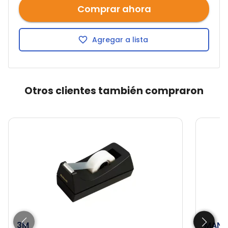
Comprar ahora
Agregar a lista
Otros clientes también compraron
3M
MANH