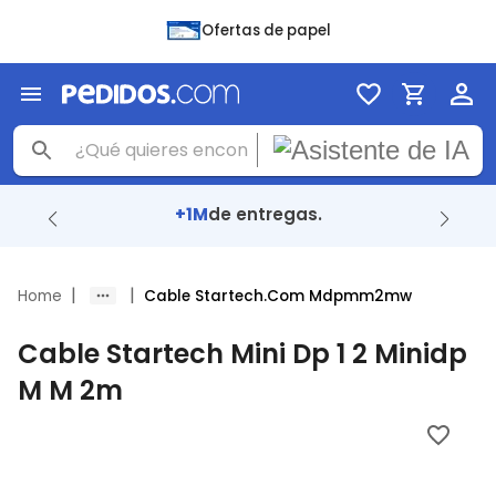
Ofertas de papel
+1M
de entregas.
|
|
Home
Cable Startech.Com Mdpmm2mw
Cable Startech Mini Dp 1 2 Minidp
M M 2m