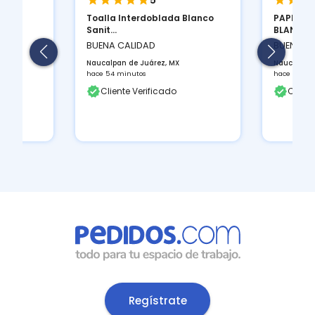
5
Toalla Interdoblada Blanco
PAPEL HI
 los
Sanit...
BLANCO ..
BUENA CALIDAD
BUENA C
Naucalpan de Juárez, MX
Naucalpan 
hace 54 minutos
hace 54 mi
Cliente Verificado
Client
Regístrate