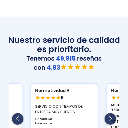
Nuestro servicio de calidad
es prioritario.
Tenemos
49,915
reseñas
con
4.83
Normatividad A
Normat
5
Multifun
ION
SERVICIO CON TIEMPOS DE
T530D...
 Y LA
ENTREGA MUY BUENOS
FUNCIONA
Orizaba, MX
TINTAS Q
hace un día
BUEN CON