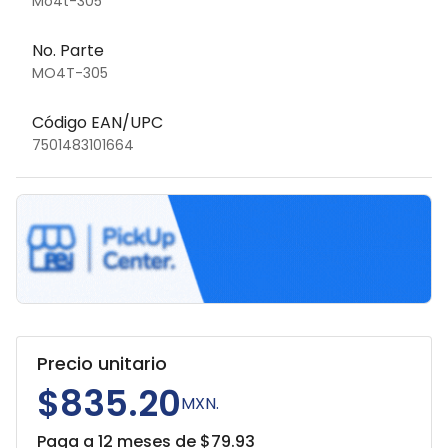
Mo4t-305
No. Parte
MO4T-305
Código EAN/UPC
7501483101664
Precio unitario
$835.20
MXN.
Paga a 12 meses de $
79.93