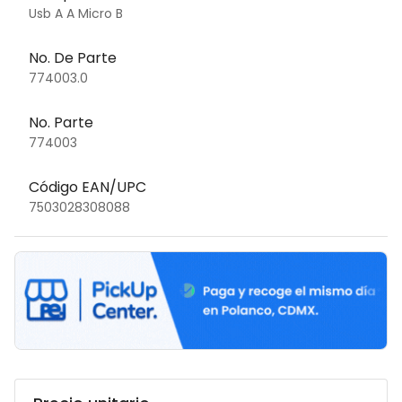
Usb A A Micro B
No. De Parte
774003.0
No. Parte
774003
Código EAN/UPC
7503028308088