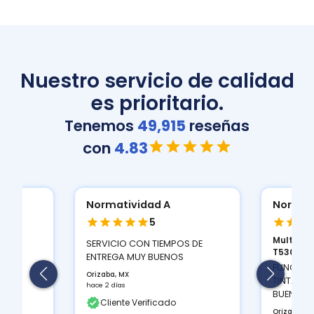
Nuestro servicio de calidad
es prioritario.
Tenemos
49,915
reseñas
con
4.83
Normatividad A
Normat
5
Multifun
ION
SERVICIO CON TIEMPOS DE
T530D...
 Y LA
ENTREGA MUY BUENOS
FUNCIONA
Orizaba, MX
TINTAS Q
hace 2 días
BUEN CON
Cliente Verificado
Orizaba, M