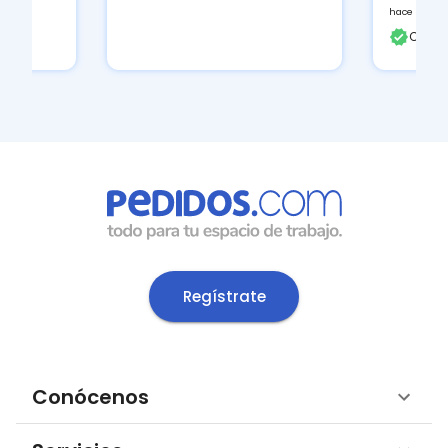
hace 2 días
Client
Regístrate
Conócenos