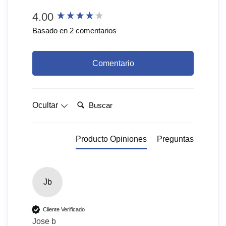
New content loaded
4.00
Basado en 2 comentarios
Comentario
Buscar:
Ocultar
Producto Opiniones
Preguntas
Jb
Cliente Verificado
Jose b