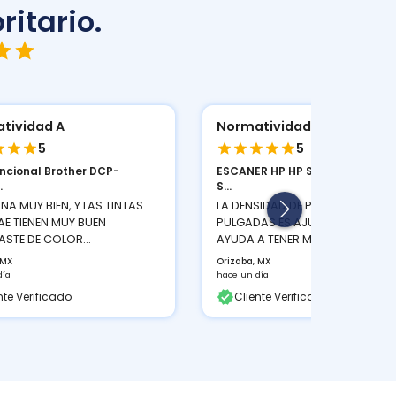
ritario.
tividad A
Normatividad A
5
5
uncional Brother DCP-
ESCANER HP HP SCANJET PRO 2
.
S...
NA MUY BIEN, Y LAS TINTAS
LA DENSIDAD DE PIXELES POR
AE TIENEN MUY BUEN
PULGADAS ES AJUSTABLE LO QUE
STE DE COLOR...
AYUDA A TENER MEJOR...
 MX
Orizaba, MX
día
hace un día
nte Verificado
Cliente Verificado