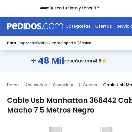
Busca tu tinta y tóner
HP
Categorías
Ofertas
Servici
Para
Empresas
PickUp Center
Soporte Técnico
+ 48 Mil
4.8
reseñas con
|
|
|
|
Home
Accesorios
Conexiones
Cables
Cable Usb M
Cable Usb Manhattan 356442 Cabl
Macho 7 5 Metros Negro