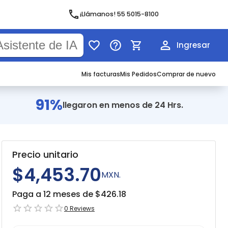
¡Llámanos! 55 5015-8100
Ingresar
Mis facturas
Mis Pedidos
Comprar de nuevo
91%
llegaron en menos de 24 Hrs.
Precio unitario
$4,453.70
MXN.
Paga a 12 meses de $
426.18
0
Reviews