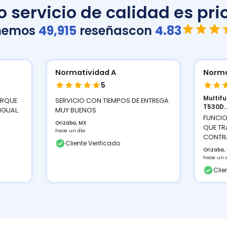
 servicio de calidad es prio
nemos
49,915
reseñas
con
4.83
Normatividad A
Norma
5
Multif
ORQUE
SERVICIO CON TIEMPOS DE ENTREGA
T530D..
IGUAL.
MUY BUENOS
FUNCIO
Orizaba, MX
QUE TR
hace un día
CONTRA
Cliente Verificado
Orizaba,
hace un 
Clie