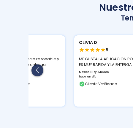
Nuestro
Te
BAL S
OLIVIA D
5
5
n servicio a precio razonable y
ME GUSTA LA APLICACION P
buen tiempo de entrega
ES MUY RAPIDA Y LA ENTERGA 
ngo, Mexico
Mexico City, Mexico
 3 semanas
hace un día
liente Verificado
Cliente Verificado