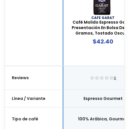
CAFE GARAT
Café Molido Espresso Gara
Presentación En Bolsa De 
Gramos, Tostado Oscuro
Apto Para Cafetera Espress
$
42.40
De Filtro, 1 Pieza, Esp454
Reviews
0
Línea / Variante
Espresso Gourmet
Tipo de café
100% Arábica, Gourmet