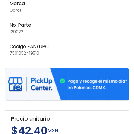
Marca
Garat
No. Parte
129022
Código EAN/UPC
7501052419510
Precio unitario
$42.40
MXN.