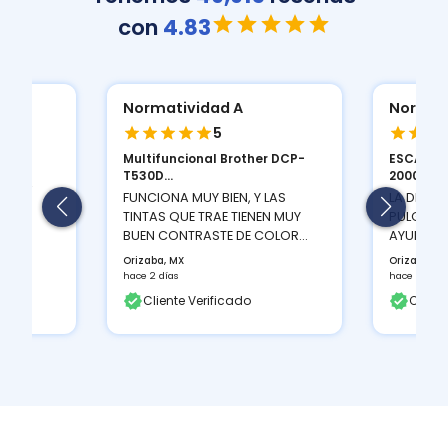
con
4.83
Normatividad A
Normat
5
Multifuncional Brother DCP-
ESCANER
ION
T530D...
2000 S...
 Y LA
FUNCIONA MUY BIEN, Y LAS
LA DENSI
TINTAS QUE TRAE TIENEN MUY
PULGADAS
BUEN CONTRASTE DE COLOR...
AYUDA A 
Orizaba, MX
Orizaba, M
hace 2 días
hace 2 días
Cliente Verificado
Client