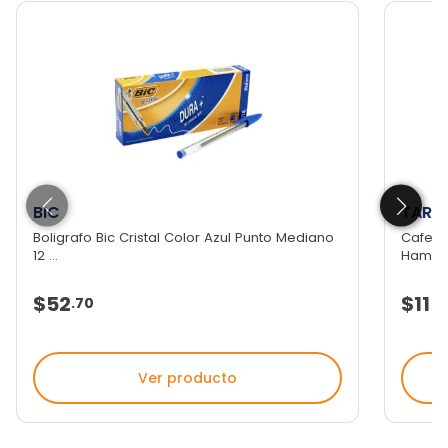
BIC
TARG
Boligrafo Bic Cristal Color Azul Punto Mediano
Cafete
12 ...
Hamilto
$52
$115
.
70
Ver producto