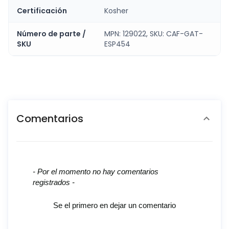
Certificación
Kosher
Número de parte /
MPN: 129022, SKU: CAF-GAT-
SKU
ESP454
Comentarios
New content loaded
- Por el momento no hay comentarios
registrados -
Se el primero en dejar un comentario