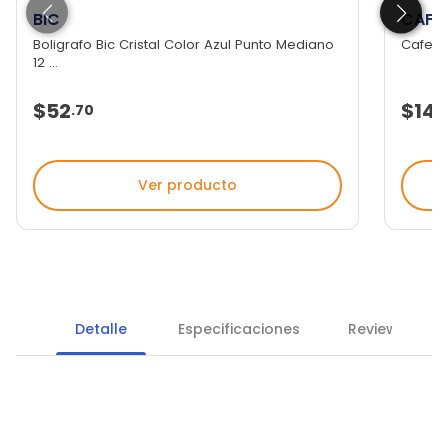
BIC
CAFE
Boligrafo Bic Cristal Color Azul Punto Mediano
Cafe So
12 ...
$52
$14
.
70
Ver producto
Detalle
Especificaciones
Reviews