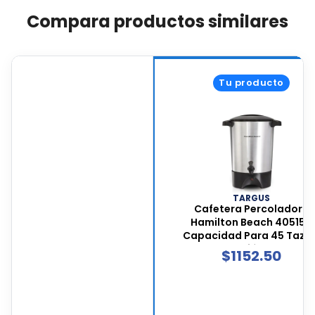
Compara productos similares
Tu producto
TARGUS
Cafetera Percoladora
Hamilton Beach 40515r,
Capacidad Para 45 Tazas
Construcción En Acero
$
1152.50
Inoxidable Y Dispensador 
Dos Vías, 40515r