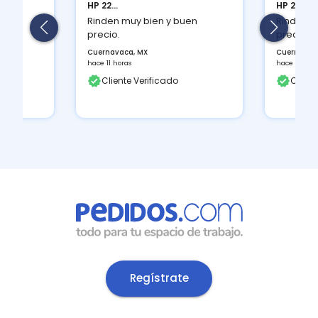
HP 22...
HP 22...
en
Rinden muy bien y buen
Rinden m
precio.
precio.
Cuernavaca, MX
Cuernavac
hace 11 horas
hace 11 hora
Cliente Verificado
Client
Regístrate