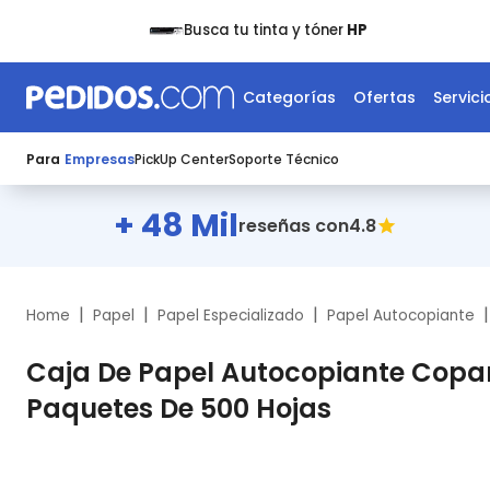
Busca tu tinta y tóner
HP
Categorías
Ofertas
Servici
Para
Empresas
PickUp Center
Soporte Técnico
+ 48 Mil
4.8
reseñas con
|
|
|
|
Home
Papel
Papel Especializado
Papel Autocopiante
Caja De Papel Autocopiante Cop
Paquetes De 500 Hojas