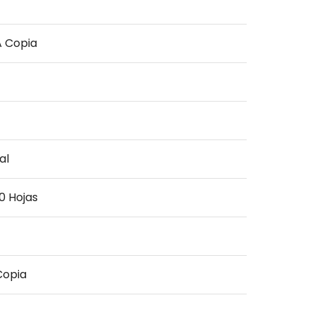
A Copia
al
0 Hojas
Copia