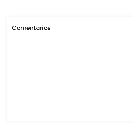
Comentarios
New content loaded