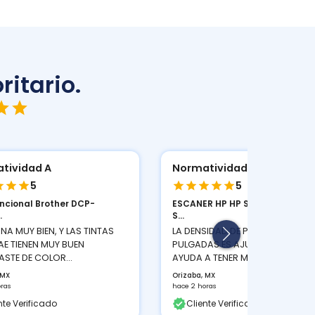
ritario.
tividad A
Normatividad A
5
5
uncional Brother DCP-
ESCANER HP HP SCANJET PRO 2
.
S...
NA MUY BIEN, Y LAS TINTAS
LA DENSIDAD DE PIXELES POR
AE TIENEN MUY BUEN
PULGADAS ES AJUSTABLE LO QUE
STE DE COLOR...
AYUDA A TENER MEJOR...
 MX
Orizaba, MX
oras
hace 2 horas
nte Verificado
Cliente Verificado