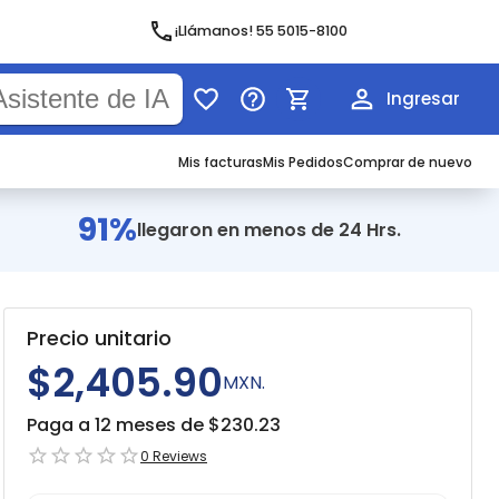
¡Llámanos! 55 5015-8100
Ingresar
Mis facturas
Mis Pedidos
Comprar de nuevo
91%
llegaron en menos de 24 Hrs.
Precio unitario
$2,405.90
MXN.
Paga a 12 meses de $
230.23
0
Reviews