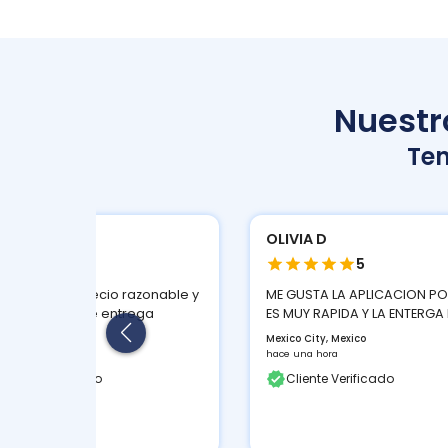
Nuestro
Te
BAL S
OLIVIA D
5
5
n servicio a precio razonable y
ME GUSTA LA APLICACION P
buen tiempo de entrega
ES MUY RAPIDA Y LA ENTERGA 
ngo, Mexico
Mexico City, Mexico
 3 semanas
hace una hora
liente Verificado
Cliente Verificado