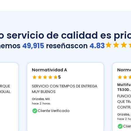
 servicio de calidad es prio
nemos
49,915
reseñas
con
4.83
Normatividad A
Norma
5
Multif
ORQUE
SERVICIO CON TIEMPOS DE ENTREGA
T530D..
IGUAL.
MUY BUENOS
FUNCIO
Orizaba, MX
QUE TR
hace 2 horas
CONTRA
Cliente Verificado
Orizaba,
hace 2 h
Clie