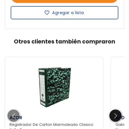
Agregar a lista
Otros clientes también compraron
AZOR
A-DA
Registrador De Carton Marmoleado Clasico
Gabine