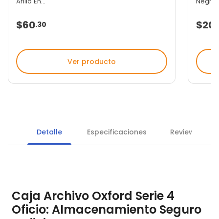
Arillo En...
Negro U
$60
$20
.
30
Ver producto
Detalle
Especificaciones
Reviews
Caja Archivo Oxford Serie 4
Oficio: Almacenamiento Seguro