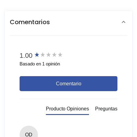
Comentarios
New content loaded
1.00
Basado en 1 opinión
Comentario
Producto Opiniones
Preguntas
OD