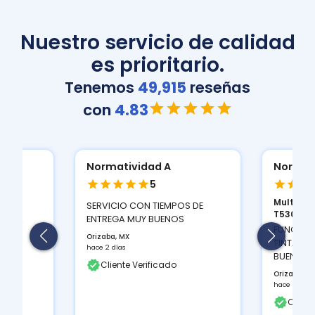
Nuestro servicio de calidad
es prioritario.
Tenemos
49,915
reseñas
con
4.83
Normatividad A
Normat
5
Multifun
ION
SERVICIO CON TIEMPOS DE
T530D...
 Y LA
ENTREGA MUY BUENOS
FUNCIONA
Orizaba, MX
TINTAS Q
hace 2 días
BUEN CON
Cliente Verificado
Orizaba, M
hace 2 días
Client