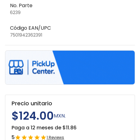
No. Parte
6239
Código EAN/UPC
7501942362391
Precio unitario
$124.00
MXN.
Paga a 12 meses de $
11.86
5
1
Reviews