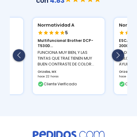
con
4.83
Normatividad A
Normat
5
Multifuncional Brother DCP-
ESCANER
ION
T530D...
2000 S...
 Y LA
FUNCIONA MUY BIEN, Y LAS
LA DENSI
TINTAS QUE TRAE TIENEN MUY
PULGADAS
BUEN CONTRASTE DE COLOR...
AYUDA A 
Orizaba, MX
Orizaba, M
hace 22 horas
hace 22 hor
Cliente Verificado
Client