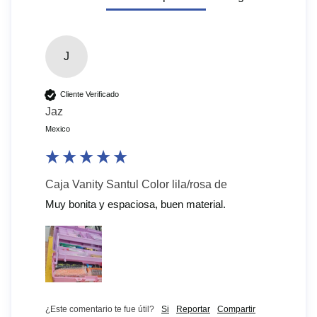
J
Cliente Verificado
Jaz
Mexico
Caja Vanity Santul Color lila/rosa de
Muy bonita y espaciosa, buen material.
¿Este comentario te fue útil?
Si
Reportar
Compartir