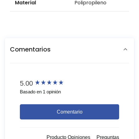
Material
Polipropileno
Comentarios
New content loaded
5.00
Basado en 1 opinión
Comentario
Producto Opiniones
Preguntas