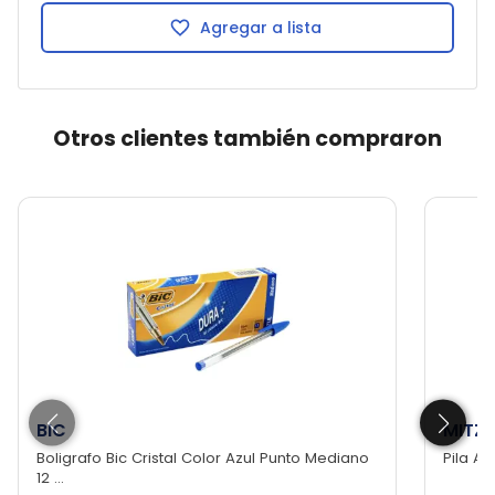
Agregar a lista
Otros clientes también compraron
BIC
MITZ
Boligrafo Bic Cristal Color Azul Punto Mediano
Pila Al
12 ...