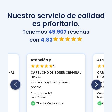
Nuestro servicio de calidad
es prioritario.
Tenemos
49,907
reseñas
con
4.83
n y
Atención y
5
5
O DE TONER ORIGINAL
CARTUCHO DE TONER ORIGINAL
HP 22...
uy bien y buen
Rinden muy bien y buen
precio.
a, MX
Cuernavaca, MX
s
hace 7 horas
e Verificado
Cliente Verificado