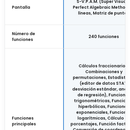
S-V.P.A.M. (Super Visuall
Pantalla
Perfect Algebraic Method)
líneas, Matriz de puntos
Número de
240 funciones
funciones
Cálculos fraccionarios,
Combinaciones y
permutaciones, Estadísti
(editor de datos STAT,
desviación estándar, análi
de regresión), Funcione
trigonométricas, Funcion
hiperbólicas, Funciones
exponenciales, Funcione
Funciones
logarítmicas, Cálculo d
principales
porcentajes, Función factor
Conversión de coordenad