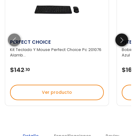
PERFECT CHOICE
INTEL
Kit Teclado Y Mouse Perfect Choice Pc 201076
Bobina 
Alamb...
Azul
$142
$16
.
10
Ver producto