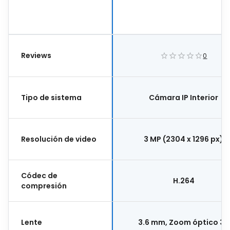
Rotación De 350 Grados
Detección De Movimiento P
Interiores Color Blanco P
108085
Reviews
0
Tipo de sistema
Cámara IP Interior
Resolución de video
3 MP (2304 x 1296 px)
Códec de
H.264
compresión
Lente
3.6 mm, Zoom óptico 3X