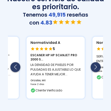
es prioritario.
Tenemos
49,915
reseñas
con
4.83
Normatividad A
Normat
5
r DCP-
ESCANER HP HP SCANJET PRO
SERVICIO
2000 S...
ENTREGA
LAS
LA DENSIDAD DE PIXELES POR
Orizaba, M
EN MUY
PULGADAS ES AJUSTABLE LO QUE
hace 2 días
LOR...
AYUDA A TENER MEJOR...
Client
Orizaba, MX
hace 2 días
Cliente Verificado