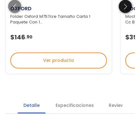
OXFORD
COOL
Folder Oxford M757cre Tamaño Carta 1
Mochil
Paquete Con 1...
Cc B...
$146
$35
.
90
Ver producto
Detalle
Especificaciones
Reviews