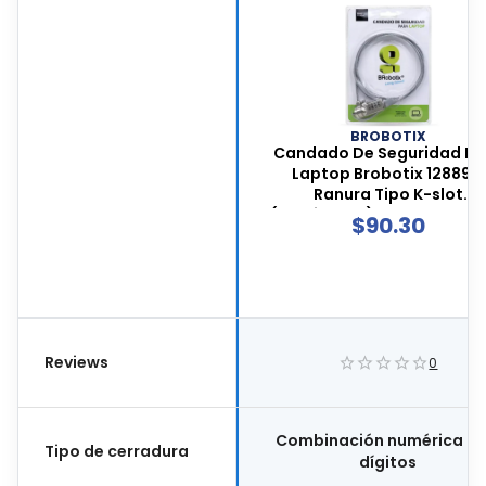
BROBOTIX
Candado De Seguridad Pa
Laptop Brobotix 128899,
Ranura Tipo K-slot
(kensington), Cable De Ac
$
90.30
Galvanizado, Cierre Por
Combinación Numérica De
Dígitos, 128899
Reviews
0
Combinación numérica de
Tipo de cerradura
dígitos