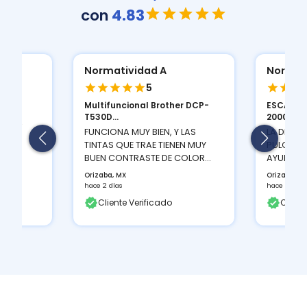
con
4.83
Normatividad A
Normat
5
Multifuncional Brother DCP-
ESCANER
ION
T530D...
2000 S...
 Y LA
FUNCIONA MUY BIEN, Y LAS
LA DENSI
TINTAS QUE TRAE TIENEN MUY
PULGADAS
BUEN CONTRASTE DE COLOR...
AYUDA A 
Orizaba, MX
Orizaba, M
hace 2 días
hace 2 días
Cliente Verificado
Client