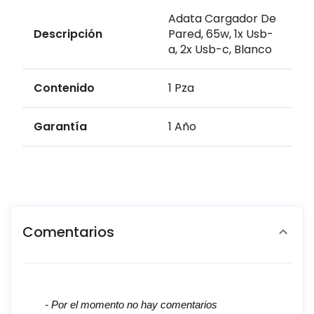
Adata Cargador De
Descripción
Pared, 65w, 1x Usb-
a, 2x Usb-c, Blanco
Contenido
1 Pza
Garantía
1 Año
Comentarios
New content loaded
- Por el momento no hay comentarios